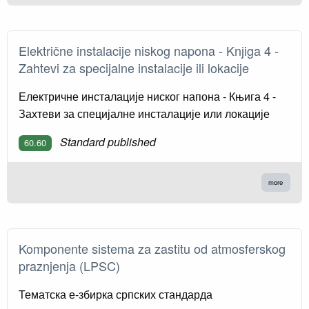
Električne instalacije niskog napona - Knјiga 4 -
Zahtevi za specijalne instalacije ili lokacije
Електричне инсталације ниског напона - Књига 4 -
Захтеви за специјалне инсталације или локације
Standard published
60.60
more
Komponente sistema za zastitu od atmosferskog
praznjenja (LPSC)
Тематска е-збирка српских стандарда