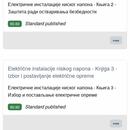
Електричне инсталације ниског напона - Књига 2 -
Заштита ради остваривања безбедности
Standard published
60.60
more
Električne instalacije niskog napona - Knјiga 3 -
Izbor i postavljanje električne opreme
Електричне инсталације ниског напона - Књига 3 -
Избор и постављање електричне опреме
Standard published
60.60
more