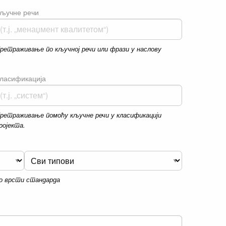
ључне речи
ретраживање по кључној речи или фрази у наслову
ласификација
ретраживање помоћу кључне речи у класификацији
ројекта.
о врсти стандарда