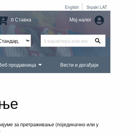
English
Srpski LAT
0 Ставка
Мој налог
Веб продавница
Вести и догађаји
ање
ијуме за претраживање (појединачно или у
“