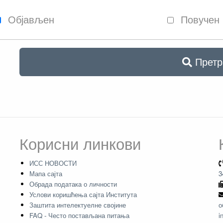
Објављен
Повучен
Претр
Корисни линкови
ИСС НОВОСТИ
Мапа сајта
3
Обрада података о личности
Услови коришћења сајта Института
Заштита интелектуелне својине
о
FAQ - Често постављана питања
i