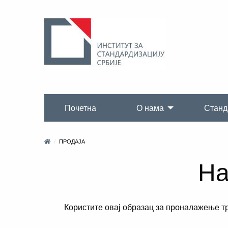
Почетна
О нама
Станд
ПРОДАЈА
На
Користите овај образац за проналажење т