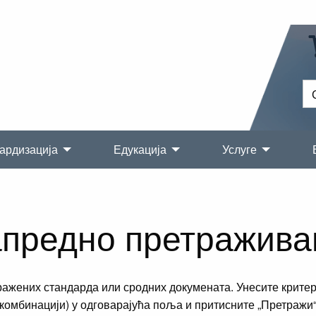
ардизација
Едукација
Услуге
предно претражив
ражених стандарда или сродних докумената. Унесите критер
комбинацији) у одговарајућа поља и притисните „Претражи