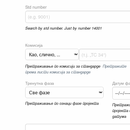
Std number
Search by std number. Just by number 14001
Комисија
Претраживање по комисији за стандарде
Претражите
према листи комисија за стандарде
Тренутна фаза
Датум фа
Претраживање по ознаци фазе пројекта
Претражи
пројекта 
датума