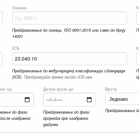
Ознака
К
Претраживање по ознаци. ISO 9001:2015 или само по броју
П
14001
ICS
К
Претраживање по међународној класификацији стандарда
П
(ICS)
Претражујте према листи ICS-ова
п
зе од
Датум фазе до
Врста
Претраживање п
вање по фази
Претраживање по фази
после изабраног
пројекта пре изабраног
датума