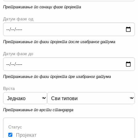
Претраживање по ознаци фазе пројекта
Датум фазе од
Претраживање по фази пројекта после изабраног датума
Датум фазе до
Претраживање по фази пројекта пре изабраног датума
Врста
Претраживање по врсти стандарда
Статус
Пројекат