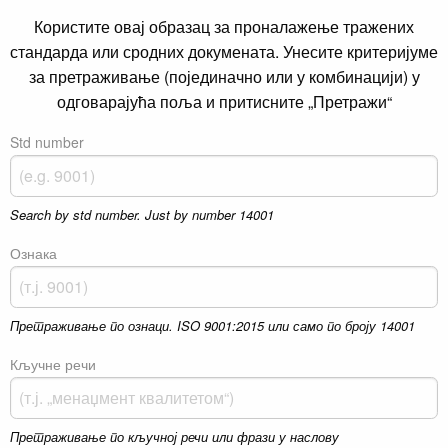
Користите овај образац за проналажење тражених
стандарда или сродних докумената. Унесите критеријуме
за претраживање (појединачно или у комбинацији) у
одговарајућа поља и притисните „Претражи“
Std number
Search by std number. Just by number 14001
Ознака
Претраживање по ознаци. ISO 9001:2015 или само по броју 14001
Кључне речи
Претраживање по кључној речи или фрази у наслову