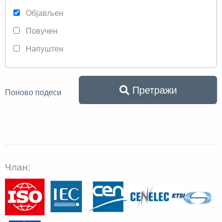
Објављен
Повучен
Напуштен
Претражи
Поново подеси
Члан: