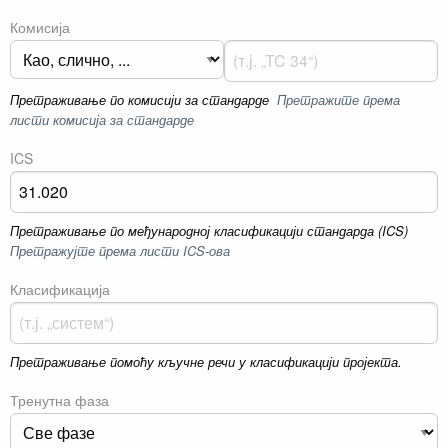
Комисија
Претраживање по комисији за стандарде
Претражите према
листи комисија за стандарде
ICS
Претраживање по међународној класификацији стандарда (ICS)
Претражујте према листи ICS-ова
Класификација
Претраживање помоћу кључне речи у класификацији пројекта.
Тренутна фаза