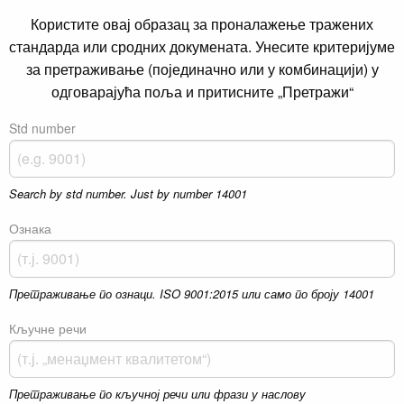
Користите овај образац за проналажење тражених
стандарда или сродних докумената. Унесите критеријуме
за претраживање (појединачно или у комбинацији) у
одговарајућа поља и притисните „Претражи“
Std number
Search by std number. Just by number 14001
Ознака
Претраживање по ознаци. ISO 9001:2015 или само по броју 14001
Кључне речи
Претраживање по кључној речи или фрази у наслову