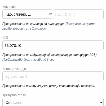
Комисија
Претраживање по комисији за стандарде
Претражите према
листи комисија за стандарде
ICS
Претраживање по међународној класификацији стандарда (ICS)
Претражујте према листи ICS-ова
Класификација
Претраживање помоћу кључне речи у класификацији пројекта.
Тренутна фаза