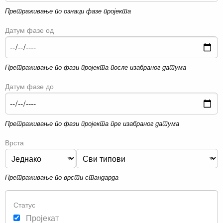
Претраживање по ознаци фазе пројекта
Датум фазе од
Претраживање по фази пројекта после изабраног датума
Датум фазе до
Претраживање по фази пројекта пре изабраног датума
Врста
Претраживање по врсти стандарда
Статус
Пројекат