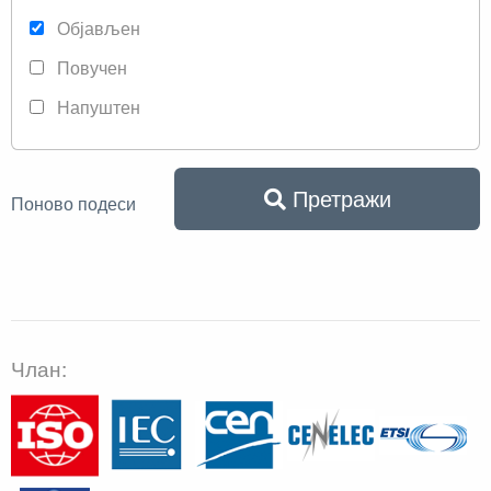
Објављен
Повучен
Напуштен
Претражи
Поново подеси
Члан: