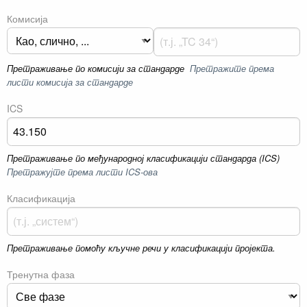
Комисија
Претраживање по комисији за стандарде
Претражите према
листи комисија за стандарде
ICS
Претраживање по међународној класификацији стандарда (ICS)
Претражујте према листи ICS-ова
Класификација
Претраживање помоћу кључне речи у класификацији пројекта.
Тренутна фаза