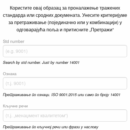
Користите овај образац за проналажење тражених
стандарда или сродних докумената. Унесите критеријуме
за претраживање (појединачно или у комбинацији) у
одговарајућа поља и притисните „Претражи“
Std number
Search by std number. Just by number 14001
Ознака
Претраживање по ознаци. ISO 9001:2015 или само по броју 14001
Кључне речи
Претраживање по кључној речи или фрази у наслову