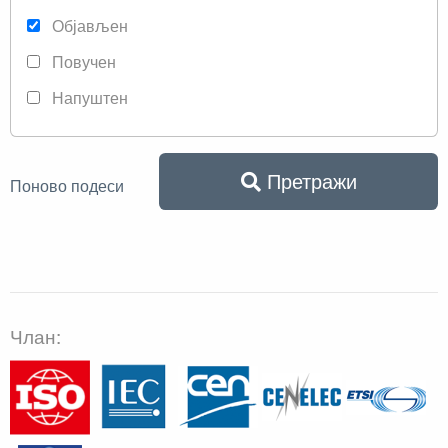
Објављен
Повучен
Напуштен
Претражи
Поново подеси
Члан: