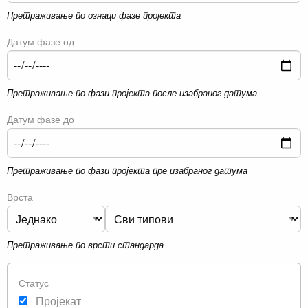
Претраживање по ознаци фазе пројекта
Датум фазе од
Претраживање по фази пројекта после изабраног датума
Датум фазе до
Претраживање по фази пројекта пре изабраног датума
Врста
Претраживање по врсти стандарда
Статус
Пројекат