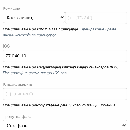
Комисија
Претраживање по комисији за стандарде
Претражите према
листи комисија за стандарде
ICS
Претраживање по међународној класификацији стандарда (ICS)
Претражујте према листи ICS-ова
Класификација
Претраживање помоћу кључне речи у класификацији пројекта.
Тренутна фаза