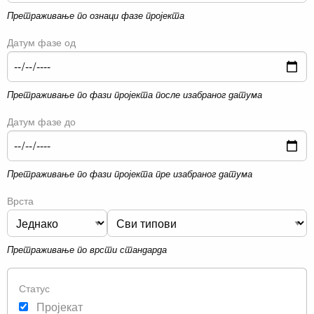
Претраживање по ознаци фазе пројекта
Датум фазе од
Претраживање по фази пројекта после изабраног датума
Датум фазе до
Претраживање по фази пројекта пре изабраног датума
Врста
Претраживање по врсти стандарда
Статус
Пројекат