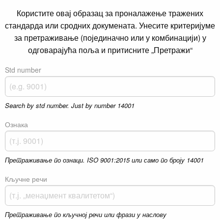
Користите овај образац за проналажење тражених
стандарда или сродних докумената. Унесите критеријуме
за претраживање (појединачно или у комбинацији) у
одговарајућа поља и притисните „Претражи“
Std number
Search by std number. Just by number 14001
Ознака
Претраживање по ознаци. ISO 9001:2015 или само по броју 14001
Кључне речи
Претраживање по кључној речи или фрази у наслову