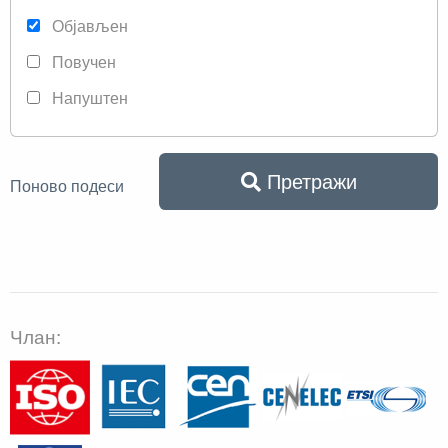
Објављен
Повучен
Напуштен
Претражи
Поново подеси
Члан: