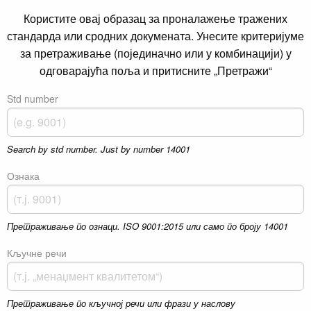
Користите овај образац за проналажење тражених
стандарда или сродних докумената. Унесите критеријуме
за претраживање (појединачно или у комбинацији) у
одговарајућа поља и притисните „Претражи“
Std number
Search by std number. Just by number 14001
Ознака
Претраживање по ознаци. ISO 9001:2015 или само по броју 14001
Кључне речи
Претраживање по кључној речи или фрази у наслову