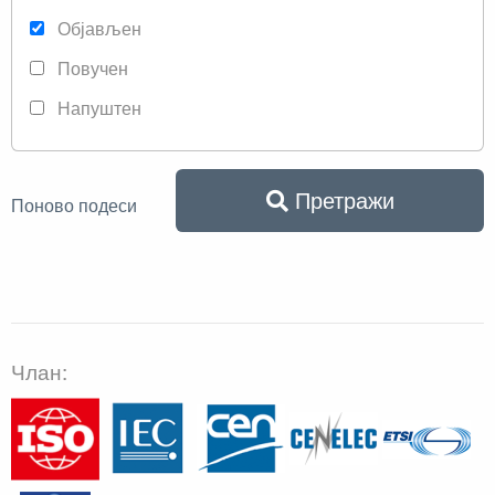
Објављен
Повучен
Напуштен
Претражи
Поново подеси
Члан: