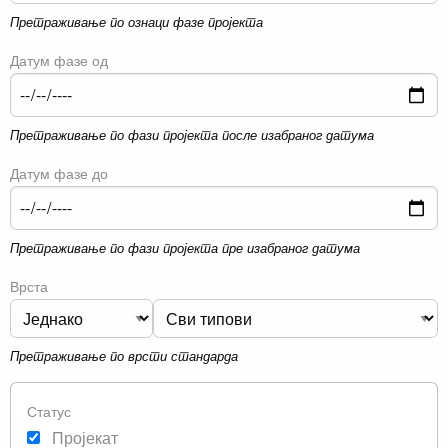
Претраживање по ознаци фазе пројекта
Датум фазе од
Претраживање по фази пројекта после изабраног датума
Датум фазе до
Претраживање по фази пројекта пре изабраног датума
Врста
Претраживање по врсти стандарда
Статус
Пројекат