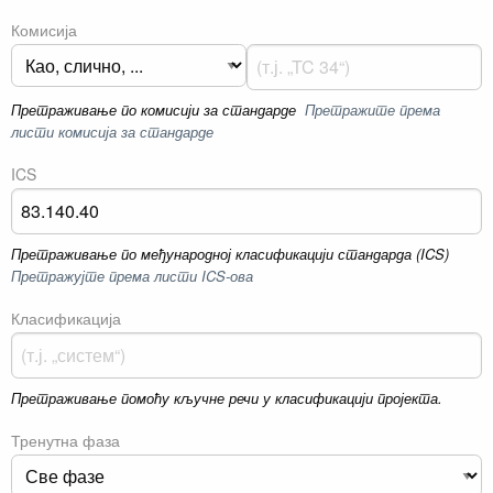
Комисија
Претраживање по комисији за стандарде
Претражите према
листи комисија за стандарде
ICS
Претраживање по међународној класификацији стандарда (ICS)
Претражујте према листи ICS-ова
Класификација
Претраживање помоћу кључне речи у класификацији пројекта.
Тренутна фаза