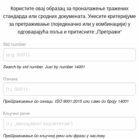
Користите овај образац за проналажење тражених
стандарда или сродних докумената. Унесите критеријуме
за претраживање (појединачно или у комбинацији) у
одговарајућа поља и притисните „Претражи“
Std number
Search by std number. Just by number 14001
Ознака
Претраживање по ознаци. ISO 9001:2015 или само по броју 14001
Кључне речи
Претраживање по кључној речи или фрази у наслову