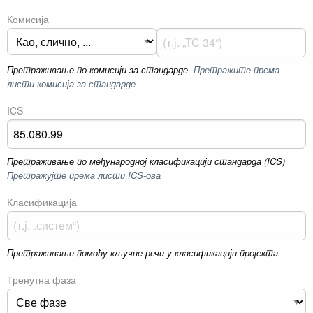
Комисија
Претраживање по комисији за стандарде
Претражите према
листи комисија за стандарде
ICS
Претраживање по међународној класификацији стандарда (ICS)
Претражујте према листи ICS-ова
Класификација
Претраживање помоћу кључне речи у класификацији пројекта.
Тренутна фаза