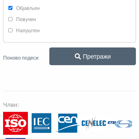
Објављен
Повучен
Напуштен
Претражи
Поново подеси
Члан: