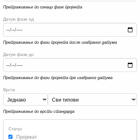
Претраживање по ознаци фазе пројекта
Датум фазе од
Претраживање по фази пројекта после изабраног датума
Датум фазе до
Претраживање по фази пројекта пре изабраног датума
Врста
Претраживање по врсти стандарда
Статус
Пројекат