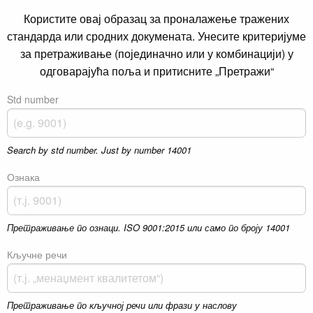
Користите овај образац за проналажење тражених
стандарда или сродних докумената. Унесите критеријуме
за претраживање (појединачно или у комбинацији) у
одговарајућа поља и притисните „Претражи“
Std number
Search by std number. Just by number 14001
Ознака
Претраживање по ознаци. ISO 9001:2015 или само по броју 14001
Кључне речи
Претраживање по кључној речи или фрази у наслову