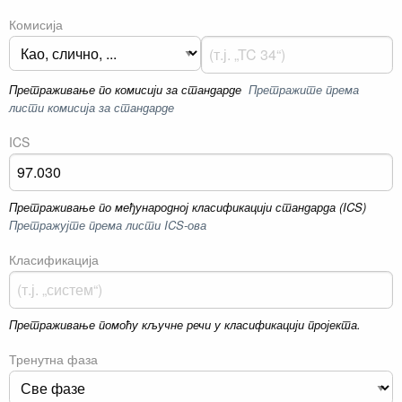
Комисија
Претраживање по комисији за стандарде
Претражите према
листи комисија за стандарде
ICS
Претраживање по међународној класификацији стандарда (ICS)
Претражујте према листи ICS-ова
Класификација
Претраживање помоћу кључне речи у класификацији пројекта.
Тренутна фаза