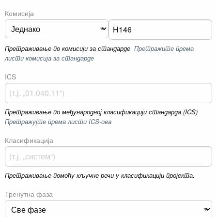
Комисија
Претраживање по комисији за стандарде
Претражите према
листи комисија за стандарде
ICS
Претраживање по међународној класификацији стандарда (ICS)
Претражујте према листи ICS-ова
Класификација
Претраживање помоћу кључне речи у класификацији пројекта.
Тренутна фаза