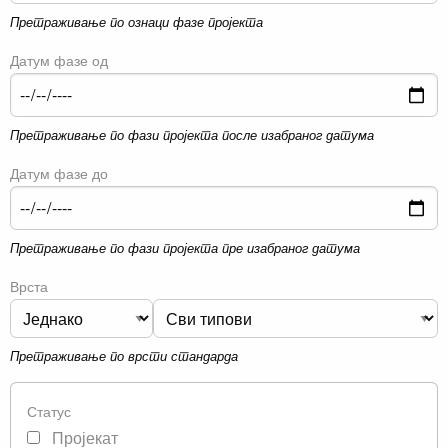
Претраживање по ознаци фазе пројекта
Датум фазе од
Претраживање по фази пројекта после изабраног датума
Датум фазе до
Претраживање по фази пројекта пре изабраног датума
Врста
Претраживање по врсти стандарда
Статус
Пројекат