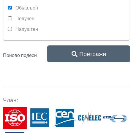
Објављен
Повучен
Напуштен
Претражи
Поново подеси
Члан: