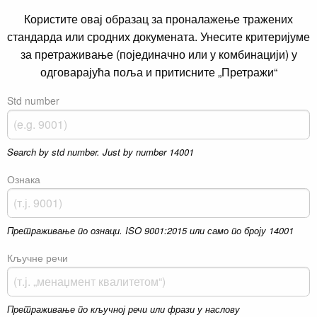
Користите овај образац за проналажење тражених
стандарда или сродних докумената. Унесите критеријуме
за претраживање (појединачно или у комбинацији) у
одговарајућа поља и притисните „Претражи“
Std number
Search by std number. Just by number 14001
Ознака
Претраживање по ознаци. ISO 9001:2015 или само по броју 14001
Кључне речи
Претраживање по кључној речи или фрази у наслову