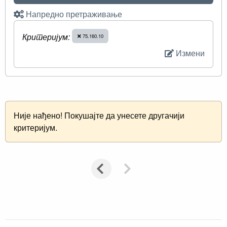
Напредно претраживање
Критеријум:
75.160.10
Измени
Није нађено! Покушајте да унесете другачији
критеријум.