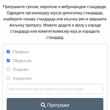
Претражите српске, европске и међународне стандарде.
Одредите организацију која је доносилац стандарда,
изаберите ознаку стандарда или кључну реч и завршите
жељену претрагу. Можете додати и фазу у изради
стандарда или комитет/комисију која је израдила
стандард.
Пројекат
Објављен
Повучен
Напуштен
Претражи