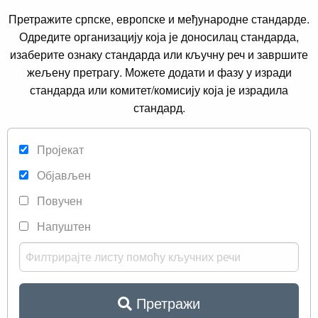
Претражите српске, европске и међународне стандарде.
Одредите организацију која је доносилац стандарда,
изаберите ознаку стандарда или кључну реч и завршите
жељену претрагу. Можете додати и фазу у изради
стандарда или комитет/комисију која је израдила
стандард.
Пројекат
Објављен
Повучен
Напуштен
Претражи