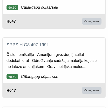
Стандард објављен
60.60
H047
Сазнај више
SRPS H.G8.497:1991
Čiste hemikalije - Amonijum-gvožde(III)-sulfat-
dodekahidrat - Određivanje sadržaja materija koje se
ne talože amonijakom - Gravimetrijska metoda
Стандард објављен
60.60
H047
Сазнај више