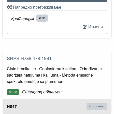
Напредно претраживање
Критеријум:
ISS
Измени
SRPS H.G8.478:1991
Čiste hemikalije - Ortofosforna kiselina - Određivanje
sadržaja natrijuma i kalijuma - Metoda emisione
spektrofotometrije sa plamenom
Стандард објављен
60.60
H047
Сазнај више