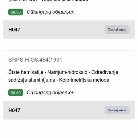
Стандард објављен
60.60
H047
Сазнај више
SRPS H.G8.484:1991
Čiste hemikalije - Natrijum-hidroksid - Određivanje
sadržaja aluminijuma - Kolorimetrijska metoda
Стандард објављен
60.60
H047
Сазнај више