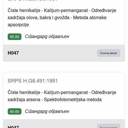
Čiste hemikalije - Kalijum-permanganat - Određivanje
sadržaja olova, bakra i gvožđa - Metoda atomske
apsorpcije
Стандард објављен
60.60
H047
Сазнај више
SRPS H.G8.491:1991
Čiste hemikalije - Kalijum-permanganat - Određivanje
sadržaja arsena - Spektrofotometrijska metoda
Стандард објављен
60.60
H047
Сазнај више