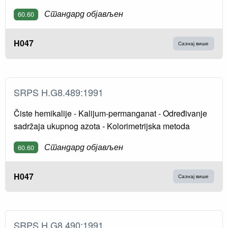
Стандард објављен
60.60
H047
Сазнај више
SRPS H.G8.489:1991
Čiste hemikalije - Kalijum-permanganat - Određivanje
sadržaja ukupnog azota - Kolorimetrijska metoda
Стандард објављен
60.60
H047
Сазнај више
SRPS H.G8.490:1991