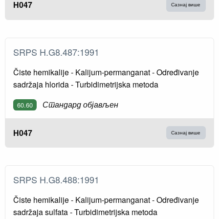
H047
Сазнај више
SRPS H.G8.487:1991
Čiste hemikalije - Kalijum-permanganat - Određivanje
sadržaja hlorida - Turbidimetrijska metoda
Стандард објављен
60.60
H047
Сазнај више
SRPS H.G8.488:1991
Čiste hemikalije - Kalijum-permanganat - Određivanje
sadržaja sulfata - Turbidimetrijska metoda