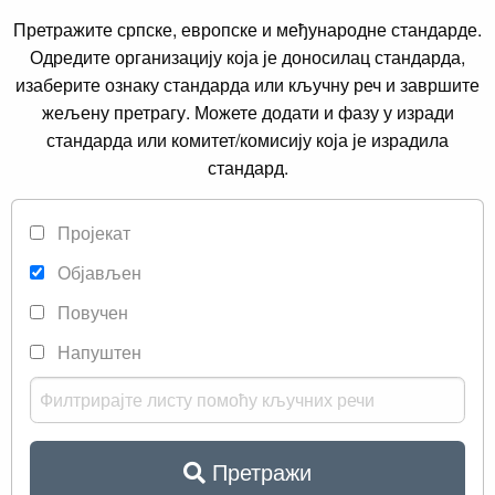
Претражите српске, европске и међународне стандарде.
Одредите организацију која је доносилац стандарда,
изаберите ознаку стандарда или кључну реч и завршите
жељену претрагу. Можете додати и фазу у изради
стандарда или комитет/комисију која је израдила
стандард.
Пројекат
Објављен
Повучен
Напуштен
Претражи