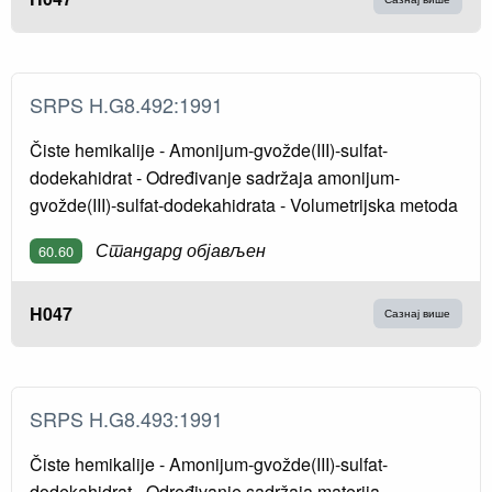
SRPS H.G8.492:1991
Čiste hemikalije - Amonijum-gvožde(III)-sulfat-
dodekahidrat - Određivanje sadržaja amonijum-
gvožde(III)-sulfat-dodekahidrata - Volumetrijska metoda
Стандард објављен
60.60
H047
Сазнај више
SRPS H.G8.493:1991
Čiste hemikalije - Amonijum-gvožde(III)-sulfat-
dodekahidrat - Određivanje sadržaja materija