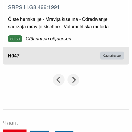
SRPS H.G8.499:1991
Čiste hemikalije - Mravlja kiselina - Određivanje
sadržaja mravlje kiseline - Volumetrijska metoda
Стандард објављен
60.60
H047
Сазнај више
Члан: