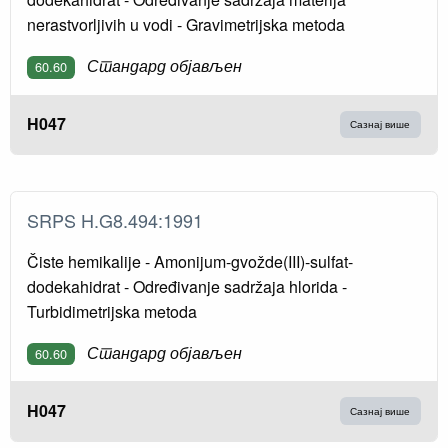
nerastvorljivih u vodi - Gravimetrijska metoda
Стандард објављен
60.60
H047
Сазнај више
SRPS H.G8.494:1991
Čiste hemikalije - Amonijum-gvožde(III)-sulfat-
dodekahidrat - Određivanje sadržaja hlorida -
Turbidimetrijska metoda
Стандард објављен
60.60
H047
Сазнај више