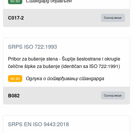
Стандард објављен
60.60
C017-2
Сазнај више
SRPS ISO 722:1993
Pribor za bušenje stena - Šuplje šestostrane i okrugle
čelične šipke za bušenje (identičan sa ISO 722:1991)
Одлука о потврђивању стандарда
90.93
B082
Сазнај више
SRPS EN ISO 9443:2018