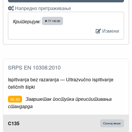
Напредно претраживање
Критеријум:
77.140.60
Измени
SRPS EN 10308:2010
Ispitivanja bez razaranja — Ultrazvučno ispitivanje
čeličnih šipki
Завршетак поступка преиспитивања
90.60
стандарда
C135
Сазнај више