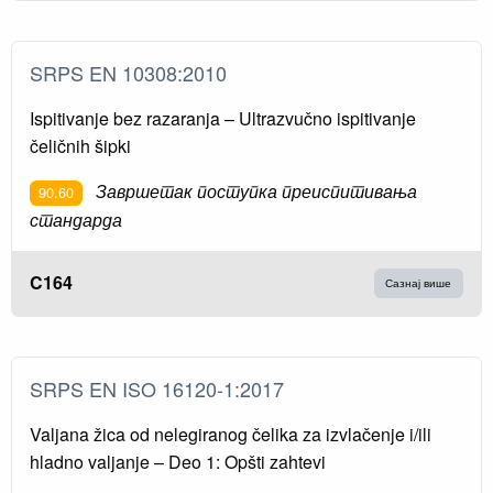
SRPS EN 10308:2010
Ispitivanje bez razaranja – Ultrazvučno ispitivanje
čeličnih šipki
Завршетак поступка преиспитивања
90.60
стандарда
C164
Сазнај више
SRPS EN ISO 16120-1:2017
Valjana žica od nelegiranog čelika za izvlačenje i/ili
hladno valjanje – Deo 1: Opšti zahtevi