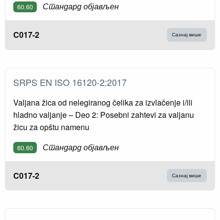
Стандард објављен
60.60
C017-2
Сазнај више
SRPS EN ISO 16120-2:2017
Valjana žica od nelegiranog čelika za izvlačenje i/ili
hladno valjanje – Deo 2: Posebni zahtevi za valjanu
žicu za opštu namenu
Стандард објављен
60.60
C017-2
Сазнај више