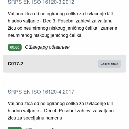
SRPS EN ISO 16120-3:2012
Valjana žica od nelegiranog čelika za izvlačenje i/ili
hladno valjanje - Deo 3: Posebni zahtevi za valjanu
žicu od neumirenog niskougljeničnog čelika i zamene
neumirenog niskougljeničnog čelika
Стандард објављен
60.60
C017-2
Сазнај више
SRPS EN ISO 16120-4:2017
Valjana žica od nelegiranog čelika za izvlačenje i/ili
hladno valjanje – Deo 4: Posebni zahtevi za valjanu
žicu za specijalnu namenu