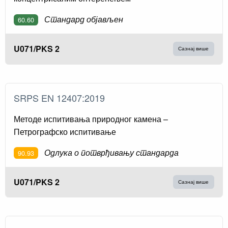
Стандард објављен
60.60
U071/PKS 2
Сазнај више
SRPS EN 12407:2019
Методе испитивања природног камена –
Петрографско испитивање
Одлука о потврђивању стандарда
90.93
U071/PKS 2
Сазнај више