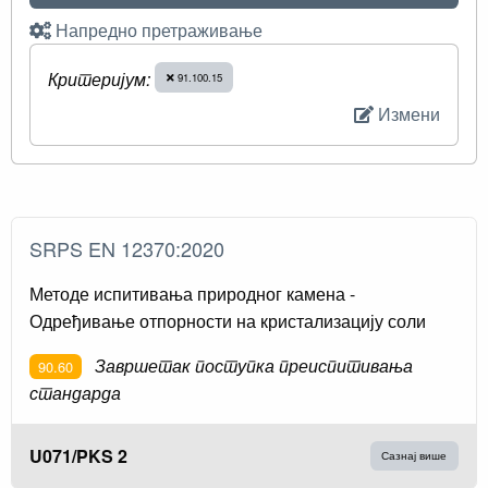
Напредно претраживање
Критеријум:
91.100.15
Измени
SRPS EN 12370:2020
Методе испитивања природног камена -
Одређивање отпорности на кристализацију соли
Завршетак поступка преиспитивања
90.60
стандарда
U071/PKS 2
Сазнај више