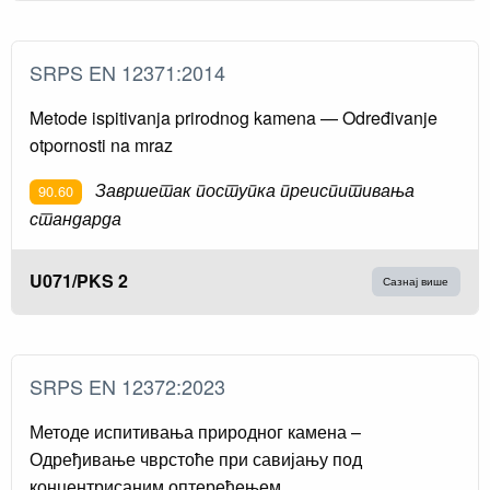
SRPS EN 12371:2014
Metode ispitivanja prirodnog kamena — Određivanje
otpornosti na mraz
Завршетак поступка преиспитивања
90.60
стандарда
U071/PKS 2
Сазнај више
SRPS EN 12372:2023
Методе испитивања природног камена –
Одређивање чврстоће при савијању под
концентрисаним оптерећењем