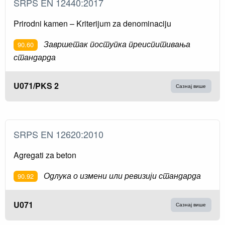
SRPS EN 12440:2017
Prirodni kamen – Kriterijum za denominaciju
Завршетак поступка преиспитивања
90.60
стандарда
U071/PKS 2
Сазнај више
SRPS EN 12620:2010
Agregati za beton
Одлука о измени или ревизији стандарда
90.92
U071
Сазнај више