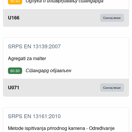
Одлука о потврђивању стандарда
90.93
U166
Сазнај више
SRPS EN 13139:2007
Agregati za malter
Стандард објављен
60.60
U071
Сазнај више
SRPS EN 13161:2010
Metode ispitivanja prirodnog kamena - Određivanje