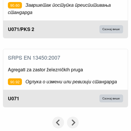
Завршетак поступка преиспитивања
90.60
стандарда
U071/PKS 2
Сазнај више
SRPS EN 13450:2007
Agregati za zastor železničkih pruga
Одлука о измени или ревизији стандарда
90.92
U071
Сазнај више