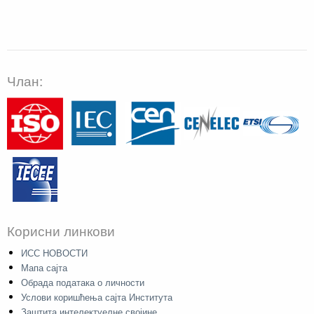
Члан:
Корисни линкови
ИСС НОВОСТИ
Мапа сајта
Обрада података о личности
Услови коришћења сајта Института
Заштита интелектуелне својине