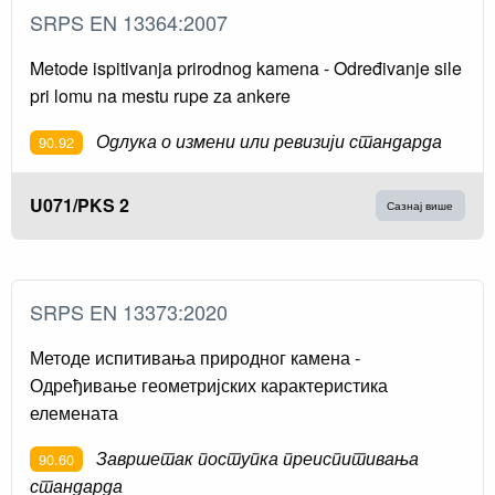
SRPS EN 13364:2007
Metode ispitivanja prirodnog kamena - Određivanje sile
pri lomu na mestu rupe za ankere
Одлука о измени или ревизији стандарда
90.92
U071/PKS 2
Сазнај више
SRPS EN 13373:2020
Методе испитивања природног камена -
Одређивање геометријских карактеристика
елемената
Завршетак поступка преиспитивања
90.60
стандарда