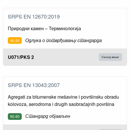
SRPS EN 12670:2019
Природни камен – Терминологија
Одлука о потврђивању стандарда
90.93
U071/PKS 2
Сазнај више
SRPS EN 13043:2007
Agregati za bitumenske mešavine i površinsku obradu
kolovoza, aerodroma i drugih saobraćajnih površina
Стандард објављен
60.60