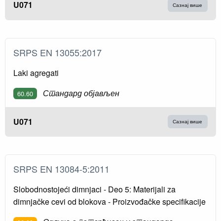
U071
Сазнај више
SRPS EN 13055:2017
Laki agregati
Стандард објављен
60.60
U071
Сазнај више
SRPS EN 13084-5:2011
Slobodnostojeći dimnjaci - Deo 5: Materijali za
dimnjačke cevi od blokova - Proizvođačke specifikacije