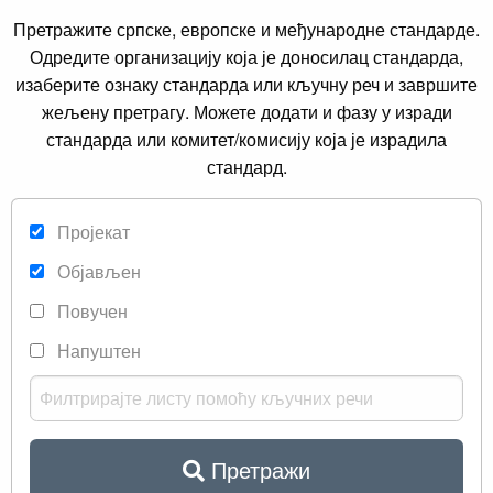
Претражите српске, европске и међународне стандарде.
Одредите организацију која је доносилац стандарда,
изаберите ознаку стандарда или кључну реч и завршите
жељену претрагу. Можете додати и фазу у изради
стандарда или комитет/комисију која је израдила
стандард.
Пројекат
Објављен
Повучен
Напуштен
Претражи