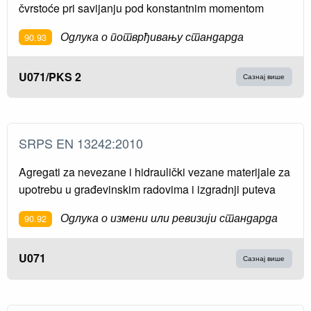
čvrstoće pri savijanju pod konstantnim momentom
Одлука о потврђивању стандарда
90.93
U071/PKS 2
Сазнај више
SRPS EN 13242:2010
Agregati za nevezane i hidraulički vezane materijale za
upotrebu u građevinskim radovima i izgradnji puteva
Одлука о измени или ревизији стандарда
90.92
U071
Сазнај више