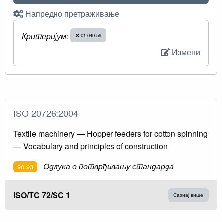
Напредно претраживање
Критеријум:
01.040.59
Измени
ISO 20726:2004
Textile machinery — Hopper feeders for cotton spinning
— Vocabulary and principles of construction
Одлука о потврђивању стандарда
90.93
ISO/TC 72/SC 1
Сазнај више