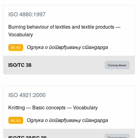
ISO 4880:1997
Burning behaviour of textiles and textile products —
Vocabulary
Одлука о потврђивању стандарда
90.93
ISO/TC 38
Сазнај више
ISO 4921:2000
Knitting — Basic concepts — Vocabulary
Одлука о потврђивању стандарда
90.93
ISO/TC 38/SC 20
Сазнај више