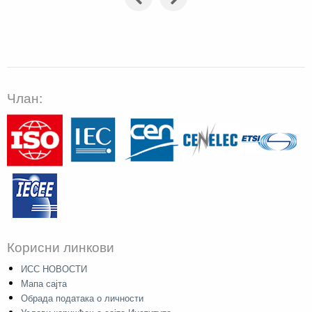
Члан:
Корисни линкови
ИСС НОВОСТИ
Мапа сајта
Обрада података о личности