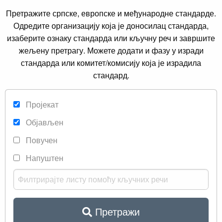
Претражите српске, европске и међународне стандарде.
Одредите организацију која је доносилац стандарда,
изаберите ознаку стандарда или кључну реч и завршите
жељену претрагу. Можете додати и фазу у изради
стандарда или комитет/комисију која је израдила
стандард.
Пројекат
Објављен
Повучен
Напуштен
Претражи