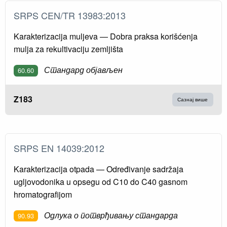
SRPS CEN/TR 13983:2013
Karakterizacija muljeva — Dobra praksa korišćenja
mulja za rekultivaciju zemljišta
Стандард објављен
60.60
Z183
Сазнај више
SRPS EN 14039:2012
Karakterizacija otpada — Određivanje sadržaja
ugljovodonika u opsegu od C10 do C40 gasnom
hromatografijom
Одлука о потврђивању стандарда
90.93