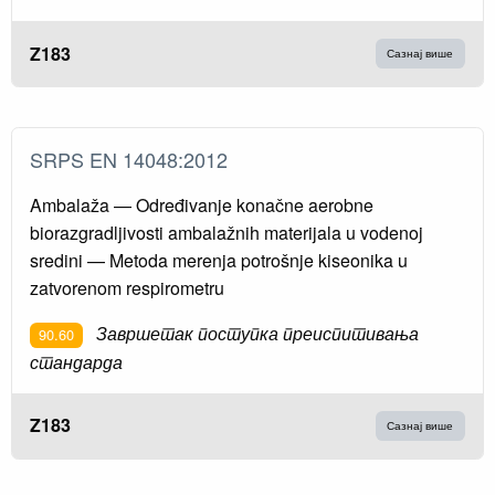
Z183
Сазнај више
SRPS EN 14048:2012
Ambalaža — Određivanje konačne aerobne
biorazgradljivosti ambalažnih materijala u vodenoj
sredini — Metoda merenja potrošnje kiseonika u
zatvorenom respirometru
Завршетак поступка преиспитивања
90.60
стандарда
Z183
Сазнај више