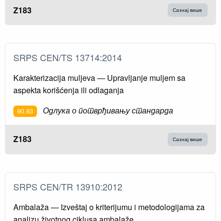
Z183
Сазнај више
SRPS CEN/TS 13714:2014
Karakterizacija muljeva — Upravljanje muljem sa
aspekta korišćenja ili odlaganja
Одлука о потврђивању стандарда
90.93
Z183
Сазнај више
SRPS CEN/TR 13910:2012
Ambalaža — Izveštaj o kriterijumu i metodologijama za
analizu životnog ciklusa ambalaže