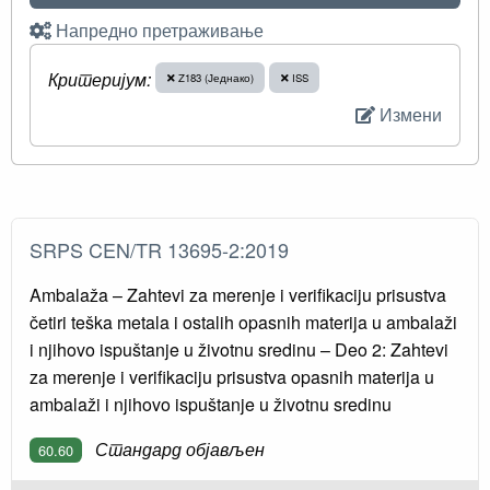
Напредно претраживање
Критеријум:
Z183 (Једнако)
ISS
Измени
SRPS CEN/TR 13695-2:2019
Ambalaža – Zahtevi za merenje i verifikaciju prisustva
četiri teška metala i ostalih opasnih materija u ambalaži
i njihovo ispuštanje u životnu sredinu – Deo 2: Zahtevi
za merenje i verifikaciju prisustva opasnih materija u
ambalaži i njihovo ispuštanje u životnu sredinu
Стандард објављен
60.60