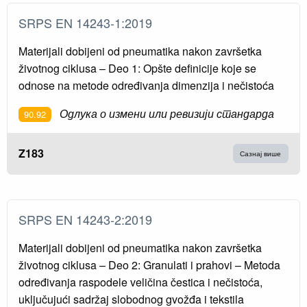
SRPS EN 14243-1:2019
Materijali dobijeni od pneumatika nakon završetka
životnog ciklusa – Deo 1: Opšte definicije koje se
odnose na metode određivanja dimenzija i nečistoća
Одлука о измени или ревизији стандарда
90.92
Z183
Сазнај више
SRPS EN 14243-2:2019
Materijali dobijeni od pneumatika nakon završetka
životnog ciklusa – Deo 2: Granulati i prahovi – Metoda
određivanja raspodele veličina čestica i nečistoća,
uključujući sadržaj slobodnog gvožđa i tekstila