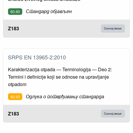
Стандард објављен
60.60
Z183
Сазнај више
SRPS EN 13965-2:2010
Karakterizacija otpada — Terminologija — Deo 2:
Termini i definicije koji se odnose na upravljanje
otpadom
Одлука о потврђивању стандарда
90.93
Z183
Сазнај више