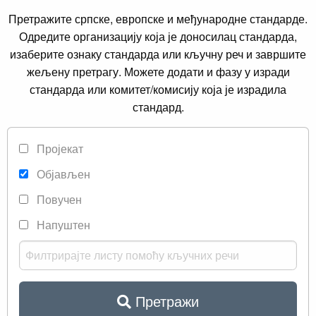
Претражите српске, европске и међународне стандарде.
Одредите организацију која је доносилац стандарда,
изаберите ознаку стандарда или кључну реч и завршите
жељену претрагу. Можете додати и фазу у изради
стандарда или комитет/комисију која је израдила
стандард.
Пројекат
Објављен
Повучен
Напуштен
Претражи