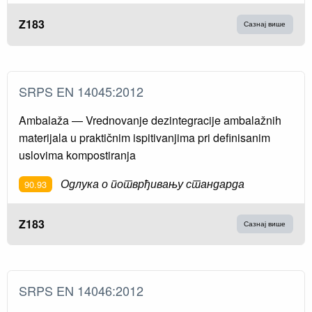
Z183
Сазнај више
SRPS EN 14045:2012
Ambalaža — Vrednovanje dezintegracije ambalažnih
materijala u praktičnim ispitivanjima pri definisanim
uslovima kompostiranja
Одлука о потврђивању стандарда
90.93
Z183
Сазнај више
SRPS EN 14046:2012