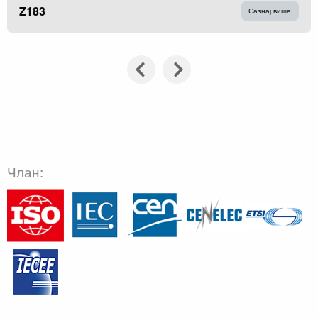
Z183
Сазнај више
Члан: