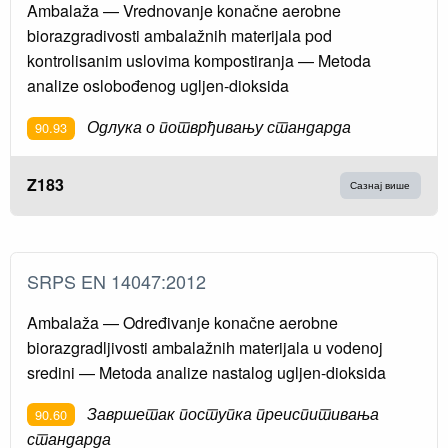
Ambalaža — Vrednovanje konačne aerobne
biorazgradivosti ambalažnih materijala pod
kontrolisanim uslovima kompostiranja — Metoda
analize oslobođenog ugljen-dioksida
Одлука о потврђивању стандарда
90.93
Z183
Сазнај више
SRPS EN 14047:2012
Ambalaža — Određivanje konačne aerobne
biorazgradljivosti ambalažnih materijala u vodenoj
sredini — Metoda analize nastalog ugljen-dioksida
Завршетак поступка преиспитивања
90.60
стандарда