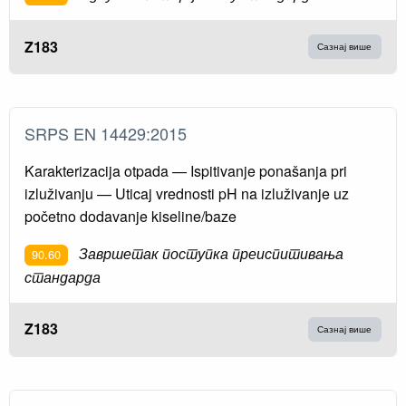
Z183
Сазнај више
SRPS EN 14429:2015
Karakterizacija otpada — Ispitivanje ponašanja pri
izluživanju — Uticaj vrednosti pH na izluživanje uz
početno dodavanje kiseline/baze
Завршетак поступка преиспитивања
90.60
стандарда
Z183
Сазнај више