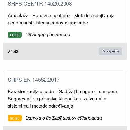
SRPS CEN/TR 14520:2008
Ambalaža - Ponovna upotreba - Metode ocenjivanja
performansi sistema ponovne upotrebe
Стандард објављен
60.60
Z183
Сазнај више
SRPS EN 14582:2017
Karakterizacija otpada – Sadržaj halogena i sumpora –
Sagorevanje u prisustvu kiseonika u zatvorenim
sistemima i metode određivanja
Одлука о потврђивању стандарда
90.93