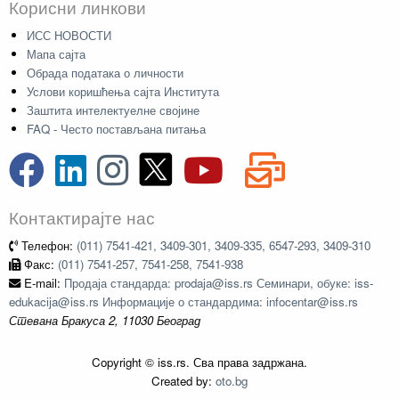
Корисни линкови
ИСС НОВОСТИ
Мапа сајта
Обрада података о личности
Услови коришћења сајта Института
Заштита интелектуелне својине
FAQ - Често постављана питања
Контактирајте нас
Телефон:
(011) 7541-421, 3409-301, 3409-335, 6547-293, 3409-310
Факс:
(011) 7541-257, 7541-258, 7541-938
E-mail:
Продаја стандарда: prodaja@iss.rs Семинари, обуке: iss-
edukacija@iss.rs Информације о стандардима: infocentar@iss.rs
Стевана Бракуса 2, 11030 Београд
Copyright © iss.rs. Сва права задржана.
Created by:
oto.bg