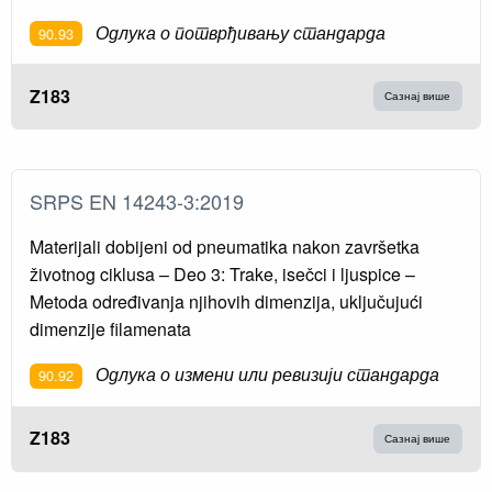
Одлука о потврђивању стандарда
90.93
Z183
Сазнај више
SRPS EN 14243-3:2019
Materijali dobijeni od pneumatika nakon završetka
životnog ciklusa – Deo 3: Trake, isečci i ljuspice –
Metoda određivanja njihovih dimenzija, uključujući
dimenzije filamenata
Одлука о измени или ревизији стандарда
90.92
Z183
Сазнај више