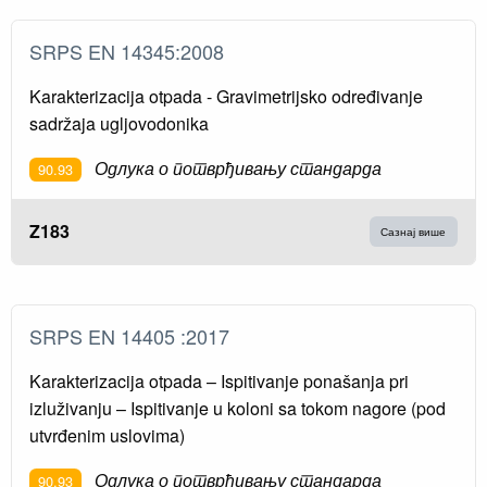
SRPS EN 14345:2008
Karakterizacija otpada - Gravimetrijsko određivanje
sadržaja ugljovodonika
Одлука о потврђивању стандарда
90.93
Z183
Сазнај више
SRPS EN 14405 :2017
Karakterizacija otpada – Ispitivanje ponašanja pri
izluživanju – Ispitivanje u koloni sa tokom nagore (pod
utvrđenim uslovima)
Одлука о потврђивању стандарда
90.93