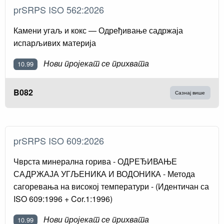
prSRPS ISO 562:2026
Камени угаљ и кокс — Одређивање садржаја
испарљивих материја
Нови пројекат се прихвата
10.99
B082
Сазнај више
prSRPS ISO 609:2026
Чврста минерална горива - ОДРЕЂИВАЊЕ
САДРЖАЈА УГЉЕНИКА И ВОДОНИКА - Метода
сагоревања на високој температури - (Идентичан са
ISO 609:1996 + Cor.1:1996)
Нови пројекат се прихвата
10.99