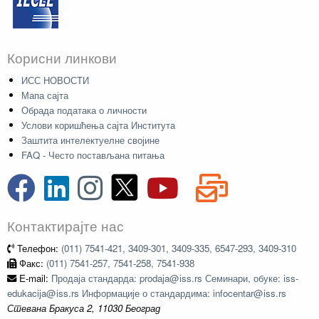
Корисни линкови
ИСС НОВОСТИ
Мапа сајта
Обрада података о личности
Услови коришћења сајта Института
Заштита интелектуелне својине
FAQ - Често постављана питања
Контактирајте нас
Телефон:
(011) 7541-421, 3409-301, 3409-335, 6547-293, 3409-310
Факс:
(011) 7541-257, 7541-258, 7541-938
E-mail:
Продаја стандарда: prodaja@iss.rs Семинари, обуке: iss-
edukacija@iss.rs Информације о стандардима: infocentar@iss.rs
Стевана Бракуса 2, 11030 Београд