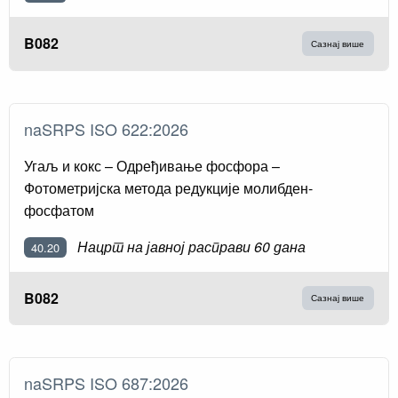
B082
Сазнај више
naSRPS ISO 622:2026
Угаљ и кокс – Одређивање фосфора –
Фотометријска метода редукције молибден-
фосфатом
Нацрт на јавној расправи 60 дана
40.20
B082
Сазнај више
naSRPS ISO 687:2026