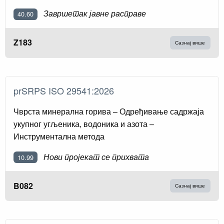
Завршетак јавне расправе
40.60
Z183
Сазнај више
prSRPS ISO 29541:2026
Чврста минерална горива – Одређивање садржаја
укупног угљеника, водоника и азота –
Инструментална метода
Нови пројекат се прихвата
10.99
B082
Сазнај више