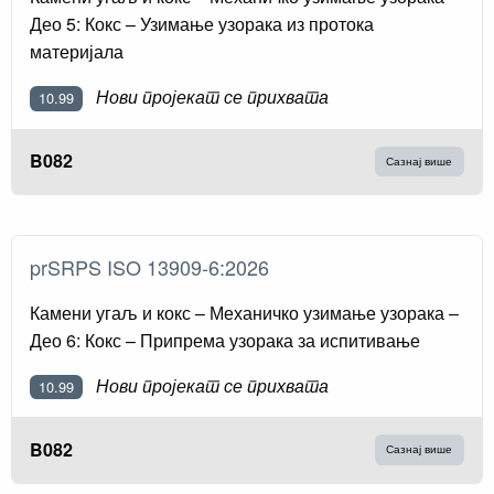
Део 5: Кокс – Узимање узорака из протока
материјала
Нови пројекат се прихвата
10.99
B082
Сазнај више
prSRPS ISO 13909-6:2026
Камени угаљ и кокс – Механичко узимање узорака –
Део 6: Кокс – Припрема узорака за испитивање
Нови пројекат се прихвата
10.99
B082
Сазнај више