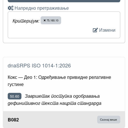
Напредно претраживање
Критеријум:
75.160.10
Измени
dnaSRPS ISO 1014-1:2026
Кокс — Део 1: Одређивање привидне релативне
густине
Завршетак поступка одобравања
50.60
дефинитивног текста нацрта стандарда
B082
Сазнај више