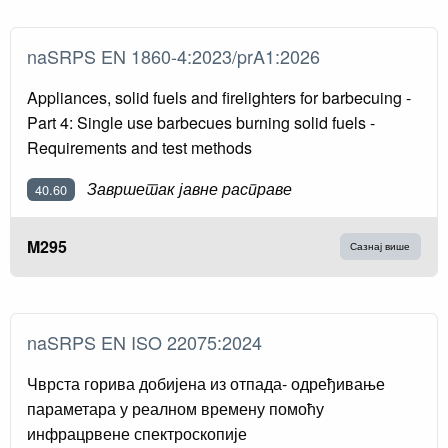
naSRPS EN 1860-4:2023/prA1:2026
Appliances, solid fuels and firelighters for barbecuing -
Part 4: Single use barbecues burning solid fuels -
Requirements and test methods
Завршетак јавне расправе
40.60
M295
Сазнај више
naSRPS EN ISO 22075:2024
Чврста горива добијена из отпада- одређивање
параметара у реалном времену помоћу
инфрацрвене спектроскопије