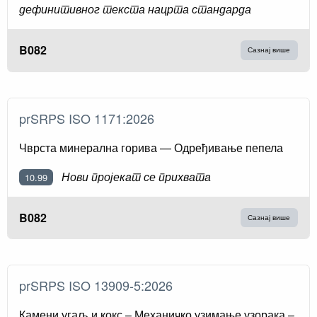
дефинитивног текста нацрта стандарда
B082
Сазнај више
prSRPS ISO 1171:2026
Чврста минерална горива — Одређивање пепела
Нови пројекат се прихвата
10.99
B082
Сазнај више
prSRPS ISO 13909-5:2026
Камени угаљ и кокс – Механичко узимање узорака –