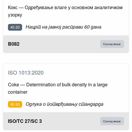
Кокс — Одређивање влаге у основном аналитичком
узорку
Нацрт на јавној расправи 60 дана
40.20
B082
Сазнај више
ISO 1013:2020
Coke — Determination of bulk density in a large
container
Одлука о потврђивању стандарда
90.93
ISO/TC 27/SC 3
Сазнај више