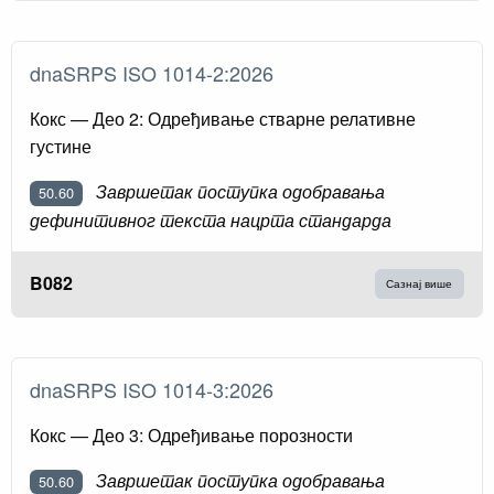
dnaSRPS ISO 1014-2:2026
Кокс — Део 2: Одређивање стварне релативне
густине
Завршетак поступка одобравања
50.60
дефинитивног текста нацрта стандарда
B082
Сазнај више
dnaSRPS ISO 1014-3:2026
Кокс — Део 3: Одређивање порозности
Завршетак поступка одобравања
50.60