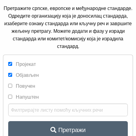
Претражите српске, европске и међународне стандарде.
Одредите организацију која је доносилац стандарда,
изаберите ознаку стандарда или кључну реч и завршите
жељену претрагу. Можете додати и фазу у изради
стандарда или комитет/комисију која је израдила
стандард.
Пројекат
Објављен
Повучен
Напуштен
Претражи