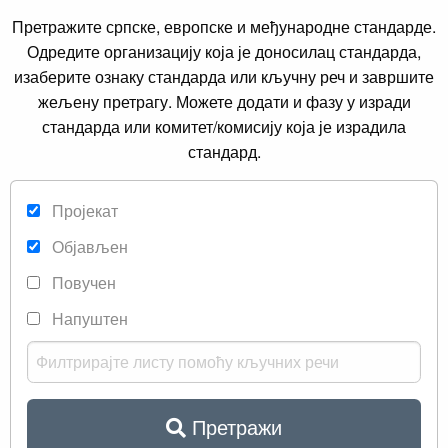
Претражите српске, европске и међународне стандарде.
Одредите организацију која је доносилац стандарда,
изаберите ознаку стандарда или кључну реч и завршите
жељену претрагу. Можете додати и фазу у изради
стандарда или комитет/комисију која је израдила
стандард.
Пројекат
Објављен
Повучен
Напуштен
Претражи