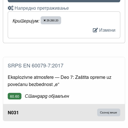
Напредно претраживање
Критеријум:
29.260.20
Измени
SRPS EN 60079-7:2017
Eksplozivne atmosfere — Deo 7: Zaštita opreme uz
povećanu bezbednost „e”
Стандард објављен
60.60
N031
Сазнај више