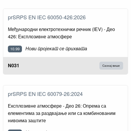
prSRPS EN IEC 60050-426:2026
Међународни електротехнички речник (IEV) - Део
426: Експлозивне атмосфере
Нови пројекат се прихвата
10.99
N031
Сазнај више
prSRPS EN IEC 60079-26:2024
Експлозивне атмосфере - Део 26: Опрема са
елементима за раздвајање или са комбинованим
нивоима заштите