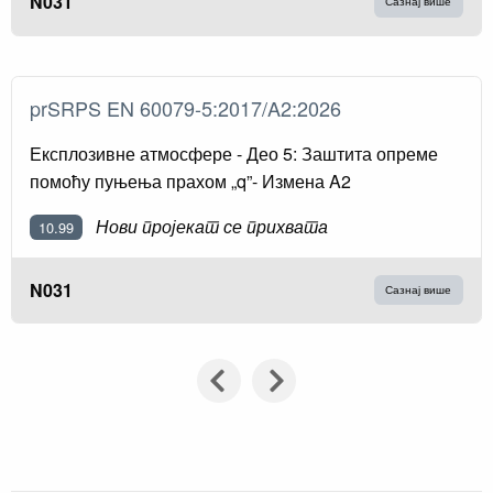
N031
Сазнај више
prSRPS EN 60079-5:2017/A2:2026
Експлозивне атмосфере - Део 5: Заштита опреме
помоћу пуњења прахом „q”- Измена A2
Нови пројекат се прихвата
10.99
N031
Сазнај више