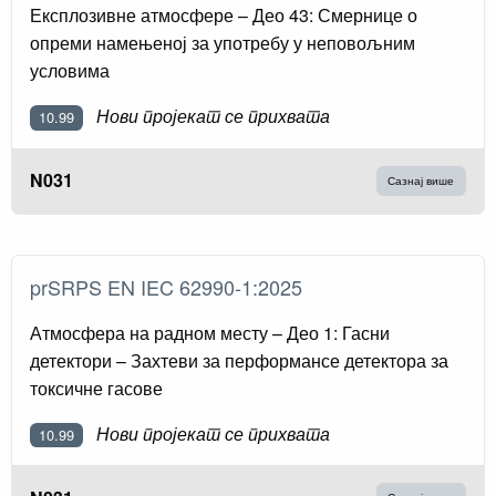
Експлозивне атмосфере – Део 43: Смернице о
опреми намењеној за употребу у неповољним
условима
Нови пројекат се прихвата
10.99
N031
Сазнај више
prSRPS EN IEC 62990-1:2025
Атмосфера на радном месту – Део 1: Гасни
детектори – Захтеви за перформансе детектора за
токсичне гасове
Нови пројекат се прихвата
10.99