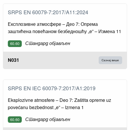
SRPS EN 60079-7:2017/A11:2024
Експлозивне атмосфере – Део 7: Опрема
заштићена повећаном безбедношћу „e” – Измена 11
Стандард објављен
60.60
N031
Сазнај више
SRPS EN IEC 60079-7:2017/A1:2019
Eksplozivne atmosfere – Deo 7: Zaštita opreme uz
povećanu bezbednost „e” – Izmena 1
Стандард објављен
60.60