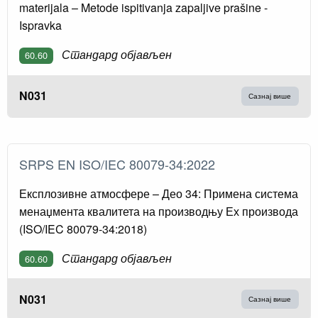
materijala – Metode ispitivanja zapaljive prašine -
Ispravka
Стандард објављен
60.60
N031
Сазнај више
SRPS EN ISO/IEC 80079-34:2022
Експлозивне атмосфере – Део 34: Примена система
менаџмента квалитета на производњу Ех производа
(ISO/IEC 80079-34:2018)
Стандард објављен
60.60
N031
Сазнај више