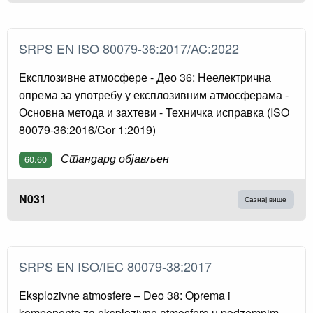
SRPS EN ISO 80079-36:2017/AC:2022
Експлозивне атмосфере - Део 36: Неелектрична
опрема за употребу у експлозивним атмосферама -
Основна метода и захтеви - Техничка исправка (ISO
80079-36:2016/Cor 1:2019)
Стандард објављен
60.60
N031
Сазнај више
SRPS EN ISO/IEC 80079-38:2017
Eksplozivne atmosfere – Deo 38: Oprema i
komponente za eksplozivne atmosfere u podzemnim