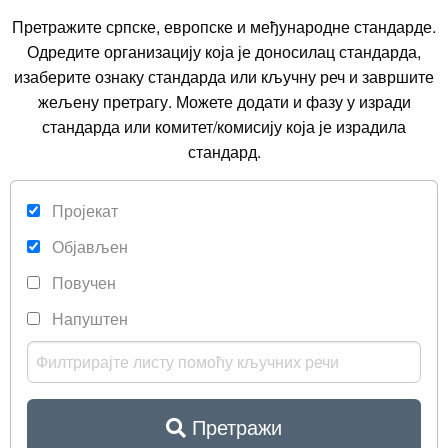
Претражите српске, европске и међународне стандарде.
Одредите организацију која је доносилац стандарда,
изаберите ознаку стандарда или кључну реч и завршите
жељену претрагу. Можете додати и фазу у изради
стандарда или комитет/комисију која је израдила
стандард.
Пројекат
Објављен
Повучен
Напуштен
Претражи