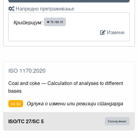
Напредно претраживање
Критеријум:
75.160.10
Измени
ISO 1170:2020
Coal and coke — Calculation of analyses to different
bases
Одлука о измени или ревизији стандарда
90.92
ISO/TC 27/SC 5
Сазнај више