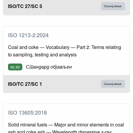
ISO/TC 27/SC 5
Сазнај више
ISO 1213-2:2024
Coal and coke — Vocabulary — Part 2: Terms relating
to sampling, testing and analysis
Стандард објављен
60.60
ISO/TC 27/SC 1
Сазнај више
ISO 13605:2018
Solid mineral fuels — Major and minor elements in coal
ash and coke ash — Wavelength dispersive x-ray