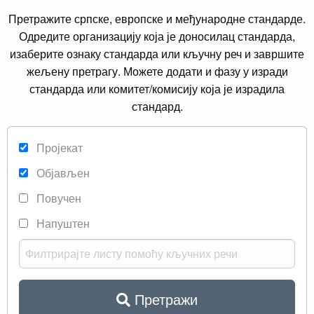
Претражите српске, европске и међународне стандарде.
Одредите организацију која је доносилац стандарда,
изаберите ознаку стандарда или кључну реч и завршите
жељену претрагу. Можете додати и фазу у изради
стандарда или комитет/комисију која је израдила
стандард.
Пројекат
Објављен
Повучен
Напуштен
Претражи