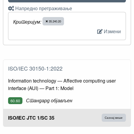
Напредно претраживање
Критеријум:
35.240.20
Измени
ISO/IEC 30150-1:2022
Information technology — Affective computing user
interface (AUI) — Part 1: Model
Стандард објављен
60.60
ISO/IEC JTC 1/SC 35
Сазнај више