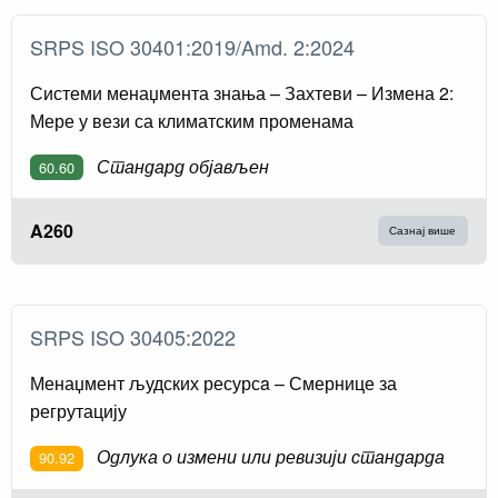
SRPS ISO 30401:2019/Amd. 2:2024
Системи менаџмента знања – Захтеви – Измена 2:
Мере у вези са климатским променама
Стандард објављен
60.60
A260
Сазнај више
SRPS ISO 30405:2022
Менаџмент људских ресурсa – Смернице за
регрутацију
Одлука о измени или ревизији стандарда
90.92