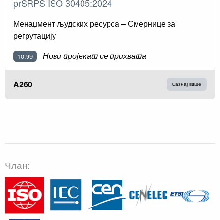
prSRPS ISO 30405:2024
Менаџмент људских ресурсa – Смернице за
регрутацију
Нови пројекат се прихвата
10.99
A260
Сазнај више
Члан: