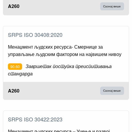
A260
Сазнај више
SRPS ISO 30408:2020
Менаџмент људских ресурса- Смернице за
управљање људским фактором на највишем нивоу
Завршетак поступка преиспитивања
90.60
стандарда
A260
Сазнај више
SRPS ISO 30422:2023
Менаџмент људских ресурсa – Учење и развој