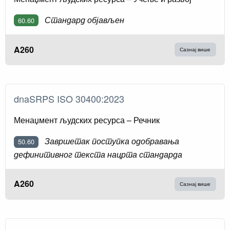
Стандард објављен
60.60
A260
Сазнај више
dnaSRPS ISO 30400:2023
Менаџмент људских ресурса – Речник
Завршетак поступка одобравања
50.60
дефинитивног текста нацрта стандарда
A260
Сазнај више