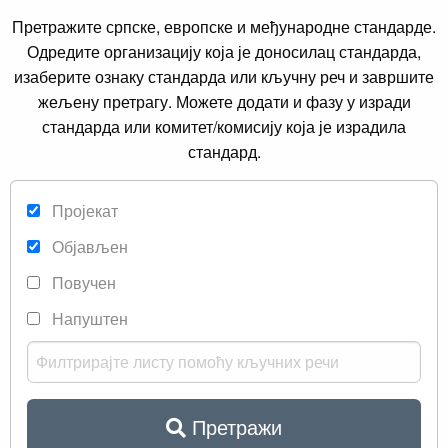
Претражите српске, европске и међународне стандарде.
Одредите организацију која је доносилац стандарда,
изаберите ознаку стандарда или кључну реч и завршите
жељену претрагу. Можете додати и фазу у изради
стандарда или комитет/комисију која је израдила
стандард.
Пројекат
Објављен
Повучен
Напуштен
Претражи