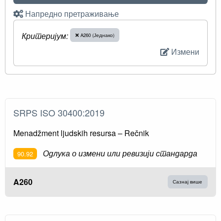
Напредно претраживање
Критеријум:
A260 (Једнако)
Измени
SRPS ISO 30400:2019
Menadžment ljudskih resursa – Rečnik
Одлука о измени или ревизији стандарда
90.92
A260
Сазнај више