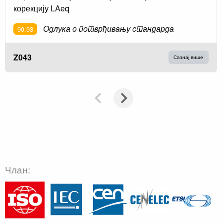
корекцију LAeq
Одлука о потврђивању стандарда
90.93
Z043
Сазнај више
Члан: