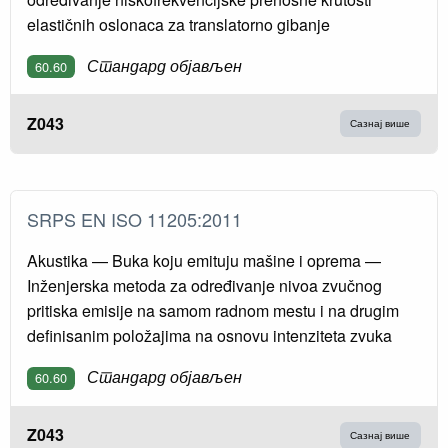
elastičnih oslonaca za translatorno gibanje
Стандард објављен
60.60
Z043
Сазнај више
SRPS EN ISO 11205:2011
Akustika — Buka koju emituju mašine i oprema —
Inženjerska metoda za određivanje nivoa zvučnog
pritiska emisije na samom radnom mestu i na drugim
definisanim položajima na osnovu intenziteta zvuka
Стандард објављен
60.60
Z043
Сазнај више