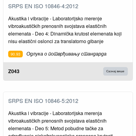
SRPS EN ISO 10846-4:2012
Akustika i vibracije - Laboratorijsko merenje
vibroakustičkih prenosnih svojstava elastičnih
elemenata - Deo 4: Dinamička krutost elemenata koji
nisu elastični oslonci za translatorno gibanje
Одлука о потврђивању стандарда
90.93
Z043
Сазнај више
SRPS EN ISO 10846-5:2012
Akustika i vibracije - Laboratorijska merenja
vibroakustičkih prenosnih svojstava elastičnih
elemenata - Deo 5: Metod pobudne tačke za
određivanje niskofrekvencijske prenosne krutosti