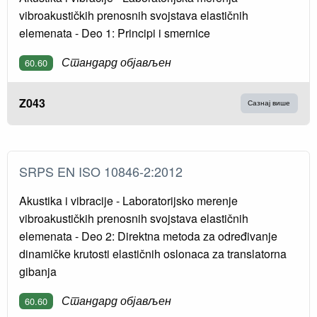
vibroakustičkih prenosnih svojstava elastičnih
elemenata - Deo 1: Principi i smernice
Стандард објављен
60.60
Z043
Сазнај више
SRPS EN ISO 10846-2:2012
Akustika i vibracije - Laboratorijsko merenje
vibroakustičkih prenosnih svojstava elastičnih
elemenata - Deo 2: Direktna metoda za određivanje
dinamičke krutosti elastičnih oslonaca za translatorna
gibanja
Стандард објављен
60.60