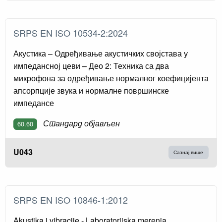
SRPS EN ISO 10534-2:2024
Акустика – Одређивање акустичких својстава у
импедансној цеви – Део 2: Техника са два
микрофона за одређивање нормалног коефицијента
апсорпције звука и нормалне површинске
импедансе
Стандард објављен
60.60
U043
Сазнај више
SRPS EN ISO 10846-1:2012
Akustika i vibracije - Laboratorijska merenja