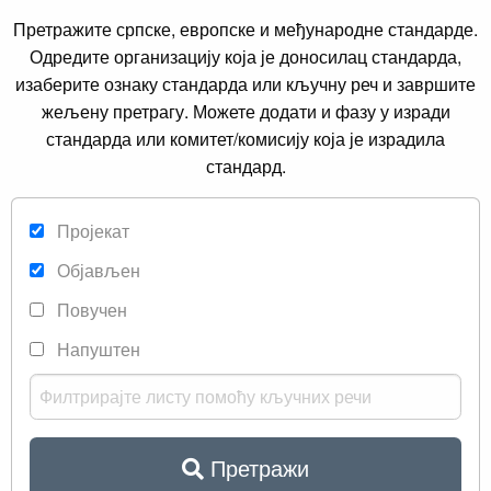
Претражите српске, европске и међународне стандарде.
Одредите организацију која је доносилац стандарда,
изаберите ознаку стандарда или кључну реч и завршите
жељену претрагу. Можете додати и фазу у изради
стандарда или комитет/комисију која је израдила
стандард.
Пројекат
Објављен
Повучен
Напуштен
Претражи