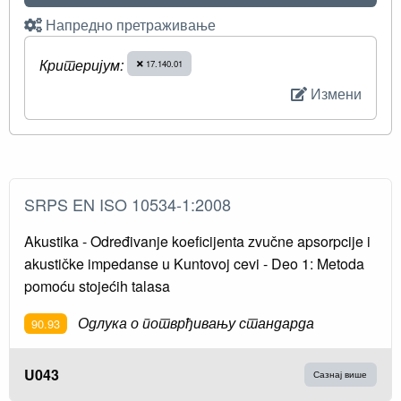
Напредно претраживање
Критеријум:
17.140.01
Измени
SRPS EN ISO 10534-1:2008
Akustika - Određivanje koeficijenta zvučne apsorpcije i
akustičke impedanse u Kuntovoj cevi - Deo 1: Metoda
pomoću stojećih talasa
Одлука о потврђивању стандарда
90.93
U043
Сазнај више