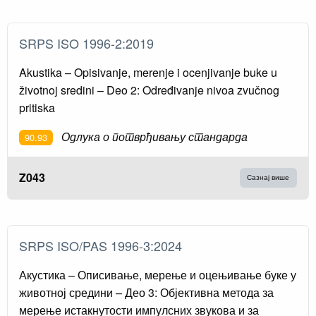
SRPS ISO 1996-2:2019
Akustika – Opisivanje, merenje i ocenjivanje buke u
životnoj sredini – Deo 2: Određivanje nivoa zvučnog
pritiska
Одлука о потврђивању стандарда
90.93
Z043
Сазнај више
SRPS ISO/PAS 1996-3:2024
Акустика – Описивање, мерење и оцењивање буке у
животној средини – Део 3: Објективна метода за
мерење истакнутости импулсних звукова и за