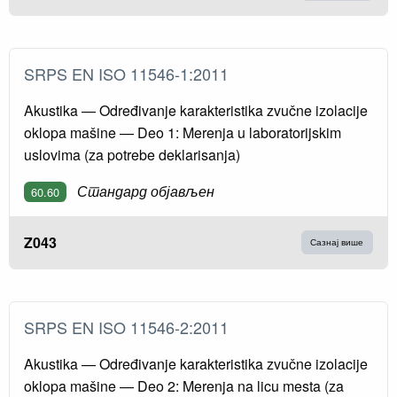
SRPS EN ISO 11546-1:2011
Akustika — Određivanje karakteristika zvučne izolacije
oklopa mašine — Deo 1: Merenja u laboratorijskim
uslovima (za potrebe deklarisanja)
Стандард објављен
60.60
Z043
Сазнај више
SRPS EN ISO 11546-2:2011
Akustika — Određivanje karakteristika zvučne izolacije
oklopa mašine — Deo 2: Merenja na licu mesta (za