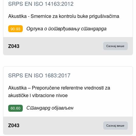
SRPS EN ISO 14163:2012
Akustika - Smernice za kontrolu buke prigušivačima
Одлука о потврђивању стандарда
90.93
Z043
Сазнај више
SRPS EN ISO 1683:2017
Akustika – Preporučene referentne vrednosti za
akustičke i vibracione nivoe
Стандард објављен
60.60
Z043
Сазнај више