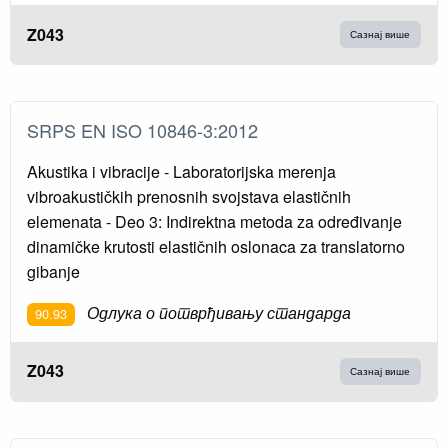
Z043
Сазнај више
SRPS EN ISO 10846-3:2012
Akustika i vibracije - Laboratorijska merenja
vibroakustičkih prenosnih svojstava elastičnih
elemenata - Deo 3: Indirektna metoda za određivanje
dinamičke krutosti elastičnih oslonaca za translatorno
gibanje
Одлука о потврђивању стандарда
90.93
Z043
Сазнај више