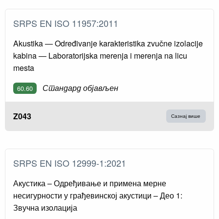
SRPS EN ISO 11957:2011
Akustika — Određivanje karakteristika zvučne izolacije
kabina — Laboratorijska merenja i merenja na licu
mesta
Стандард објављен
60.60
Z043
Сазнај више
SRPS EN ISO 12999-1:2021
Акустика – Одређивање и примена мерне
несигурности у грађевинској акустици – Део 1:
Звучна изолација