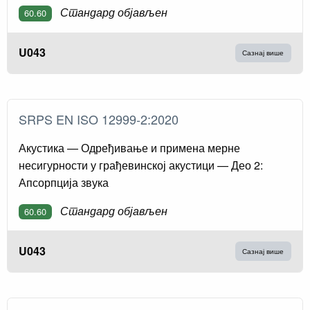
Стандард објављен
60.60
U043
Сазнај више
SRPS EN ISO 12999-2:2020
Акустика — Одређивање и примена мерне
несигурности у грађевинској акустици — Део 2:
Апсорпција звука
Стандард објављен
60.60
U043
Сазнај више