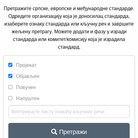
Претражите српске, европске и међународне стандарде.
Одредите организацију која је доносилац стандарда,
изаберите ознаку стандарда или кључну реч и завршите
жељену претрагу. Можете додати и фазу у изради
стандарда или комитет/комисију која је израдила
стандард.
Пројекат
Објављен
Повучен
Напуштен
Претражи