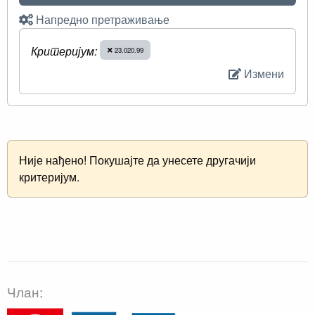
Напредно претраживање
Критеријум:
23.020.99
Измени
Није нађено! Покушајте да унесете другачији
критеријум.
Члан: