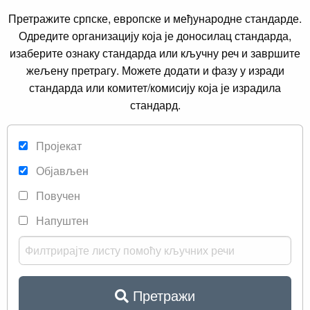
Претражите српске, европске и међународне стандарде.
Одредите организацију која је доносилац стандарда,
изаберите ознаку стандарда или кључну реч и завршите
жељену претрагу. Можете додати и фазу у изради
стандарда или комитет/комисију која је израдила
стандард.
Пројекат
Објављен
Повучен
Напуштен
Претражи