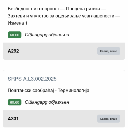
Безбедност и отпорност — Процена ризика —
Захтеви и упутство за оцењивање усаглашености —
Измена 1
Стандард објављен
60.60
A292
Сазнај више
SRPS A.L3.002:2025
Поштански саобраћај - Терминологија
Стандард објављен
60.60
A331
Сазнај више