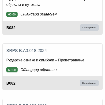
објеката и путоказа
Стандард објављен
60.60
B082
Сазнај више
SRPS B.A3.018:2024
Рударске ознаке и симболи – Проветравање
Стандард објављен
60.60
B082
Сазнај више