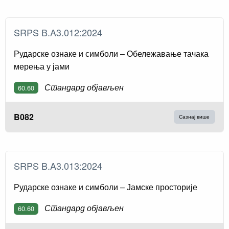
SRPS B.A3.012:2024
Рударске ознаке и симболи – Обележавање тачака
мерења у јами
Стандард објављен
60.60
B082
Сазнај више
SRPS B.A3.013:2024
Рударске ознаке и симболи – Јамске просторије
Стандард објављен
60.60