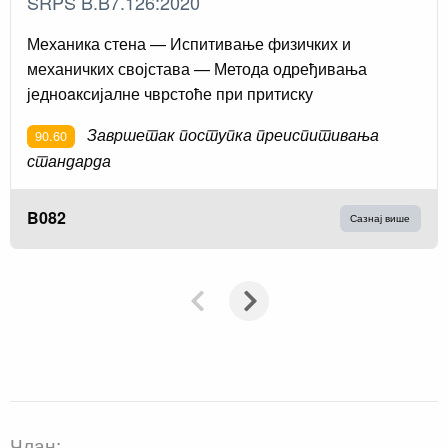
SRPS B.B7.126:2020
Механика стена — Испитивање физичких и
механичких својстава — Метода одређивања
једноaксијалне чврстоће при притиску
Завршетак поступка преиспитивања
90.60
стандарда
B082
Сазнај више
Члан: