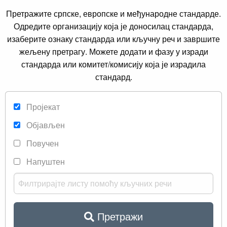
Претражите српске, европске и међународне стандарде.
Одредите организацију која је доносилац стандарда,
изаберите ознаку стандарда или кључну реч и завршите
жељену претрагу. Можете додати и фазу у изради
стандарда или комитет/комисију која је израдила
стандард.
Пројекат
Објављен
Повучен
Напуштен
Претражи