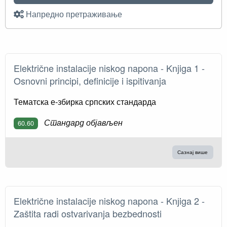
Напредно претраживање
Električne instalacije niskog napona - Knjiga 1 -
Osnovni principi, definicije i ispitivanja
Тематска е-збирка српских стандарда
Стандард објављен
60.60
Сазнај више
Električne instalacije niskog napona - Knјiga 2 -
Zaštita radi ostvarivanja bezbednosti