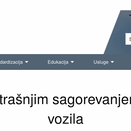
dardizacija
Edukacija
Usluge
utrašnjim sagorevanj
vozila