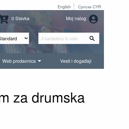
English
Српски CYR
0 Stavka
Moj nalog
Web prodavnica
Vesti i događaji
em za drumska