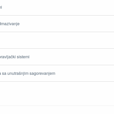
mi
odmazivanje
ravljački sistemi
a sa unutrašnjim sagorevanjem