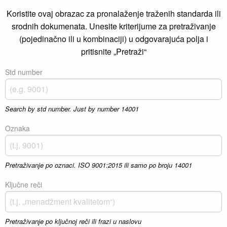
Koristite ovaj obrazac za pronalaženje traženih standarda ili
srodnih dokumenata. Unesite kriterijume za pretraživanje
(pojedinačno ili u kombinaciji) u odgovarajuća polja i
pritisnite „Pretraži“
Std number
Search by std number. Just by number 14001
Oznaka
Pretraživanje po oznaci. ISO 9001:2015 ili samo po broju 14001
Ključne reči
Pretraživanje po ključnoj reči ili frazi u naslovu