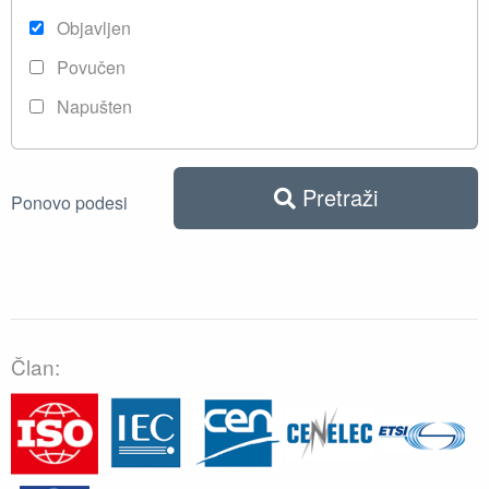
Objavljen
Povučen
Napušten
Pretraži
Ponovo podesi
Član: