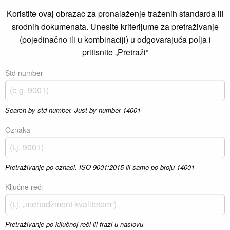
Koristite ovaj obrazac za pronalaženje traženih standarda ili
srodnih dokumenata. Unesite kriterijume za pretraživanje
(pojedinačno ili u kombinaciji) u odgovarajuća polja i
pritisnite „Pretraži“
Std number
Search by std number. Just by number 14001
Oznaka
Pretraživanje po oznaci. ISO 9001:2015 ili samo po broju 14001
Ključne reči
Pretraživanje po ključnoj reči ili frazi u naslovu