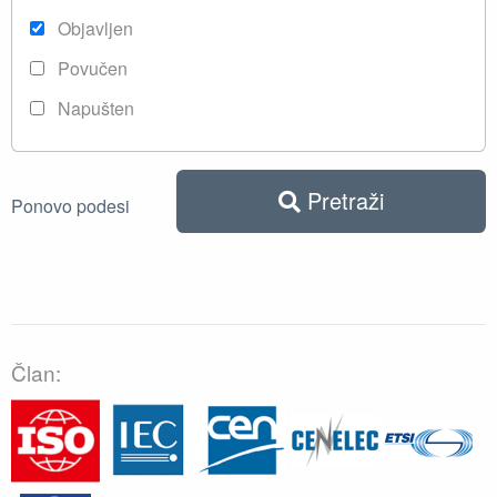
Objavljen
Povučen
Napušten
Pretraži
Ponovo podesi
Član: