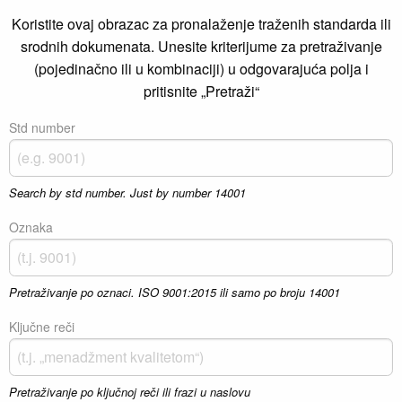
Koristite ovaj obrazac za pronalaženje traženih standarda ili
srodnih dokumenata. Unesite kriterijume za pretraživanje
(pojedinačno ili u kombinaciji) u odgovarajuća polja i
pritisnite „Pretraži“
Std number
Search by std number. Just by number 14001
Oznaka
Pretraživanje po oznaci. ISO 9001:2015 ili samo po broju 14001
Ključne reči
Pretraživanje po ključnoj reči ili frazi u naslovu