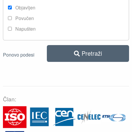
Objavljen
Povučen
Napušten
Pretraži
Ponovo podesi
Član: