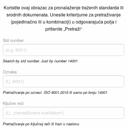
Koristite ovaj obrazac za pronalaženje traženih standarda ili
srodnih dokumenata. Unesite kriterijume za pretraživanje
(pojedinačno ili u kombinaciji) u odgovarajuća polja i
pritisnite „Pretraži“
Std number
Search by std number. Just by number 14001
Oznaka
Pretraživanje po oznaci. ISO 9001:2015 ili samo po broju 14001
Ključne reči
Pretraživanje po ključnoj reči ili frazi u naslovu