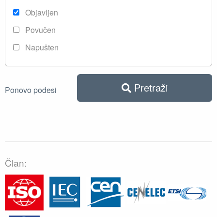
Objavljen
Povučen
Napušten
Pretraži
Ponovo podesi
Član: