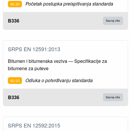
Početak postupka preispitivanja standarda
90.20
B336
Saznaj više
SRPS EN 12591:2013
Bitumen i bitumenska veziva — Specifikacije za
bitumene za puteve
Odluka o potvrđivanju standarda
90.93
B336
Saznaj više
SRPS EN 12592:2015