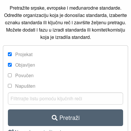
Pretražite srpske, evropske i međunarodne standarde.
Odredite organizaciju koja je donosilac standarda, izaberite
oznaku standarda ili ključnu reč i završite željenu pretragu.
Možete dodati i fazu u izradi standarda ili komitet/komisiju
koja je izradila standard.
Projekat
Objavljen
Povučen
Napušten
Pretraži