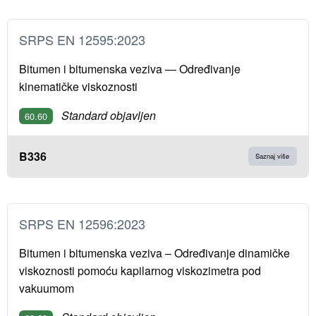
SRPS EN 12595:2023
Bitumen i bitumenska veziva — Određivanje
kinematičke viskoznosti
Standard objavljen
60.60
B336
Saznaj više
SRPS EN 12596:2023
Bitumen i bitumenska veziva – Određivanje dinamičke
viskoznosti pomoću kapilarnog viskozimetra pod
vakuumom