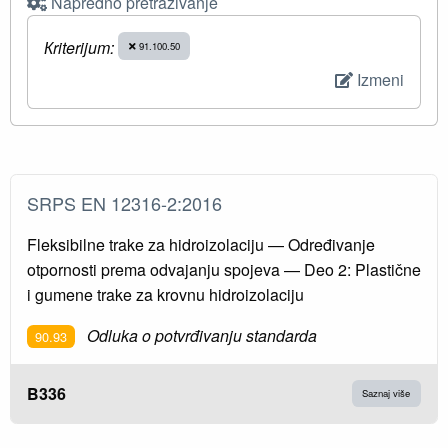
Napredno pretraživanje
Кriterijum:
91.100.50
Izmeni
SRPS EN 12316-2:2016
Fleksibilne trake za hidroizolaciju — Određivanje
otpornosti prema odvajanju spojeva — Deo 2: Plastične
i gumene trake za krovnu hidroizolaciju
Odluka o potvrđivanju standarda
90.93
B336
Saznaj više