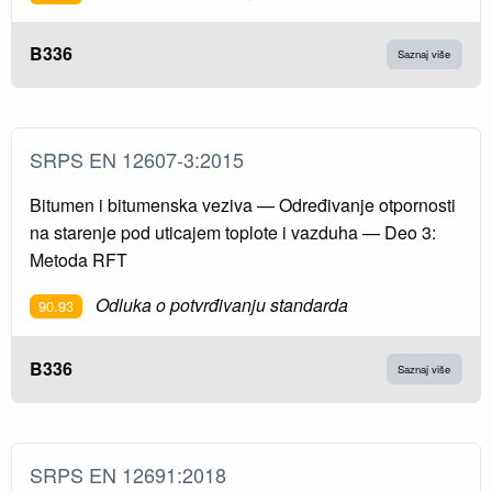
B336
Saznaj više
SRPS EN 12607-3:2015
Bitumen i bitumenska veziva — Određivanje otpornosti
na starenje pod uticajem toplote i vazduha — Deo 3:
Metoda RFT
Odluka o potvrđivanju standarda
90.93
B336
Saznaj više
SRPS EN 12691:2018