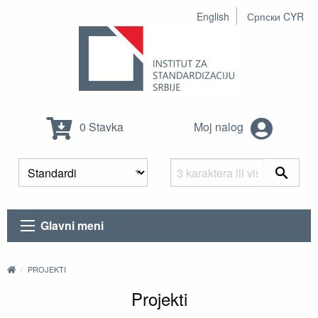
English
Српски CYR
0 Stavka
Moj nalog
Glavni meni
PROJEKTI
Projekti