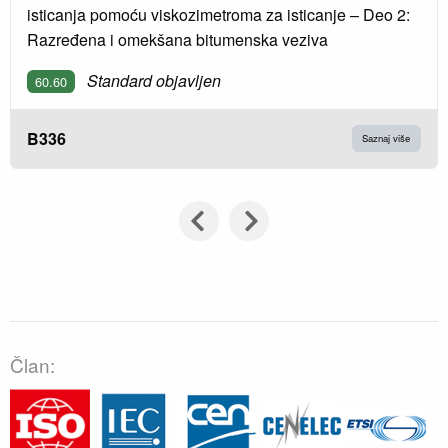
isticanja pomoću viskozimetroma za isticanje – Deo 2:
Razređena i omekšana bitumenska veziva
Standard objavljen
60.60
B336
Saznaj više
Član: