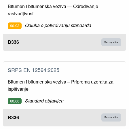
Bitumen i bitumenska veziva — Određivanje
rastvorljivosti
Odluka o potvrđivanju standarda
90.93
B336
Saznaj više
SRPS EN 12594:2025
Bitumen i bitumenska veziva – Priprema uzoraka za
ispitivanje
Standard objavljen
60.60
B336
Saznaj više