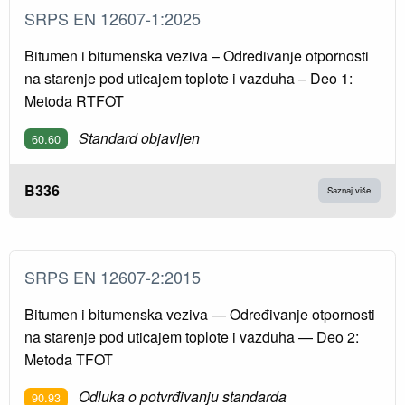
SRPS EN 12607-1:2025
Bitumen i bitumenska veziva – Određivanje otpornosti
na starenje pod uticajem toplote i vazduha – Deo 1:
Metoda RTFOT
Standard objavljen
60.60
B336
Saznaj više
SRPS EN 12607-2:2015
Bitumen i bitumenska veziva — Određivanje otpornosti
na starenje pod uticajem toplote i vazduha — Deo 2:
Metoda TFOT
Odluka o potvrđivanju standarda
90.93