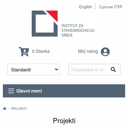
English
Српски CYR
0 Stavka
Moj nalog
Glavni meni
PROJEKTI
Projekti