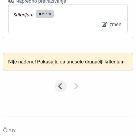
Napredno pretraživanje
Кriterijum:
23.160
Izmeni
Nije nađeno! Pokušajte da unesete drugačiji kriterijum.
Član: