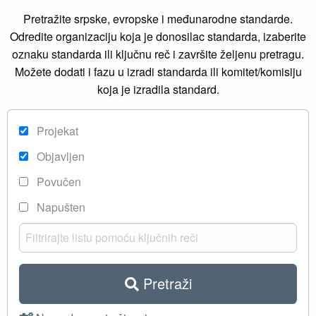
Pretražite srpske, evropske i međunarodne standarde.
Odredite organizaciju koja je donosilac standarda, izaberite
oznaku standarda ili ključnu reč i završite željenu pretragu.
Možete dodati i fazu u izradi standarda ili komitet/komisiju
koja je izradila standard.
Projekat
Objavljen
Povučen
Napušten
Pretraži