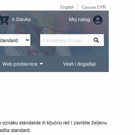
English
Српски CYR
0 Stavka
Moj nalog
Web prodavnica
Vesti i događaji
oznaku standarda ili ključnu reč i završite željenu
radila standard.