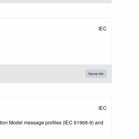
IEC
Saznaj više
IEC
tion Model message profiles (IEC 61968-9) and