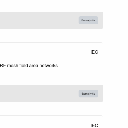
Saznaj više
IEC
 RF mesh field area networks
Saznaj više
IEC