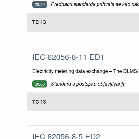
Prednacrt standarda prihvata se kao nac
20.99
TC 13
IEC 62056-8-11 ED1
Electricity metering data exchange – The DLMS/
Standard u postupku objavljivanja
60.00
TC 13
IEC 62056-8-5 ED2