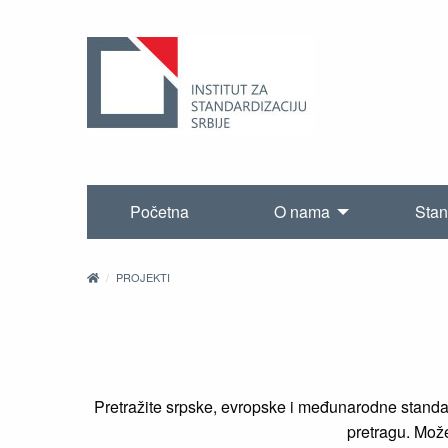
Početna
O nama
Stan
PROJEKTI
Pretražite srpske, evropske i međunarodne standard
pretragu. Možet