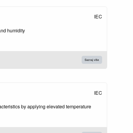
IEC
 and humidity
Saznaj više
IEC
aracteristics by applying elevated temperature