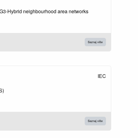
d G3-Hybrid neighbourhood area networks
Saznaj više
IEC
S)
Saznaj više