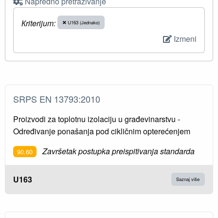
Napredno pretraživanje
Кriterijum:
U163 (Jednako)
Izmeni
SRPS EN 13793:2010
Proizvodi za toplotnu izolaciju u građevinarstvu -
Određivanje ponašanja pod cikličnim opterećenjem
Završetak postupka preispitivanja standarda
90.60
U163
Saznaj više