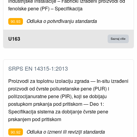
industrijske instalacije – Fabrički izrađeni proizvodi od
fenolske pene (PF) – Specifikacija
Odluka o potvrđivanju standarda
90.93
U163
Saznaj više
SRPS EN 14315-1:2013
Proizvodi za toplotnu izolaciju zgrada — In-situ izrađeni
proizvodi od čvrste poliuretanske pene (PUR) i
poliizocijanuratne pene (PIR), koji se dobijaju
postupkom prskanja pod pritiskom — Deo 1:
Specifikacija sistema za dobijanje čvrste pene
prskanjem pod pritiskom
Odluka o izmeni ili reviziji standarda
90.92