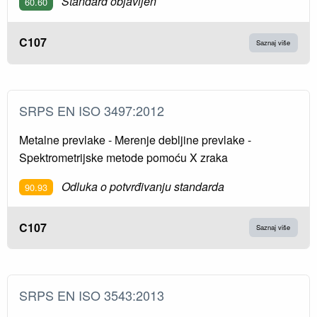
Standard objavljen
60.60
C107
Saznaj više
SRPS EN ISO 3497:2012
Metalne prevlake - Merenje debljine prevlake -
Spektrometrijske metode pomoću X zraka
Odluka o potvrđivanju standarda
90.93
C107
Saznaj više
SRPS EN ISO 3543:2013