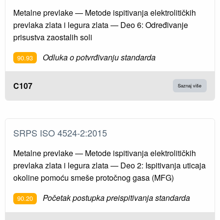
Metalne prevlake — Metode ispitivanja elektrolitičkih
prevlaka zlata i legura zlata — Deo 6: Određivanje
prisustva zaostalih soli
Odluka o potvrđivanju standarda
90.93
C107
Saznaj više
SRPS ISO 4524-2:2015
Metalne prevlake — Metode ispitivanja elektrolitičkih
prevlaka zlata i legura zlata — Deo 2: Ispitivanja uticaja
okoline pomoću smeše protočnog gasa (MFG)
Početak postupka preispitivanja standarda
90.20