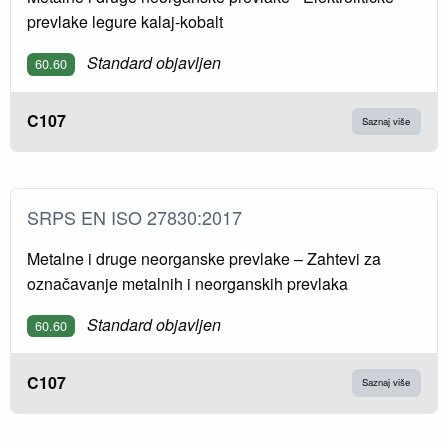
prevlake legure kalaj-kobalt
Standard objavljen
60.60
C107
Saznaj više
SRPS EN ISO 27830:2017
Metalne i druge neorganske prevlake – Zahtevi za
označavanje metalnih i neorganskih prevlaka
Standard objavljen
60.60
C107
Saznaj više