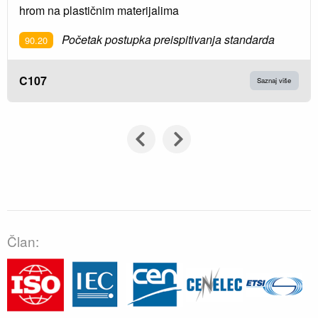
hrom na plastičnim materijalima
Početak postupka preispitivanja standarda
90.20
C107
Saznaj više
Član: