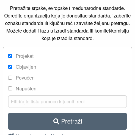
Pretražite srpske, evropske i međunarodne standarde.
Odredite organizaciju koja je donosilac standarda, izaberite
oznaku standarda ili ključnu reč i završite željenu pretragu.
Možete dodati i fazu u izradi standarda ili komitet/komisiju
koja je izradila standard.
Projekat
Objavljen
Povučen
Napušten
Pretraži