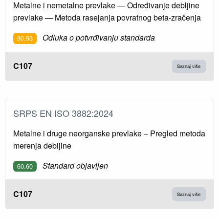
Metalne i nemetalne prevlake — Određivanje debljine
prevlake — Metoda rasejanja povratnog beta-zračenja
Odluka o potvrđivanju standarda
90.93
C107
Saznaj više
SRPS EN ISO 3882:2024
Metalne i druge neorganske prevlake – Pregled metoda
merenja debljine
Standard objavljen
60.60
C107
Saznaj više