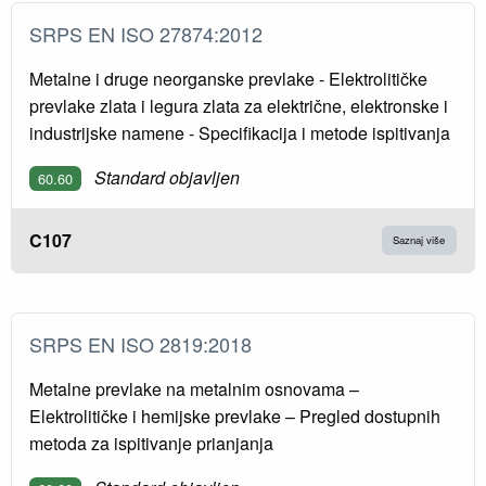
SRPS EN ISO 27874:2012
Metalne i druge neorganske prevlake - Elektrolitičke
prevlake zlata i legura zlata za električne, elektronske i
industrijske namene - Specifikacija i metode ispitivanja
Standard objavljen
60.60
C107
Saznaj više
SRPS EN ISO 2819:2018
Metalne prevlake na metalnim osnovama –
Elektrolitičke i hemijske prevlake – Pregled dostupnih
metoda za ispitivanje prianjanja