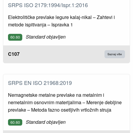
SRPS ISO 2179:1994/Ispr.1:2016
Elektrolitičke prevlake legure kalaj-nikal – Zahtevi i
metode ispitivanja – Ispravka 1
Standard objavljen
60.60
C107
Saznaj više
SRPS EN ISO 21968:2019
Nemagnetske metalne prevlake na metalnim i
nemetalnim osnovnim materijalima – Merenje debljine
prevlake – Metoda fazno osetljivih vrtložnih struja
Standard objavljen
60.60