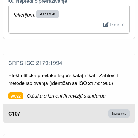
Napredno pretraživanje
Кriterijum:
25.220.40
Izmeni
SRPS ISO 2179:1994
Elektrolitičke prevlake legure kalaj-nikal - Zahtevi i
metode ispitivanja (identičan sa ISO 2179:1986)
Odluka o izmeni ili reviziji standarda
90.92
C107
Saznaj više