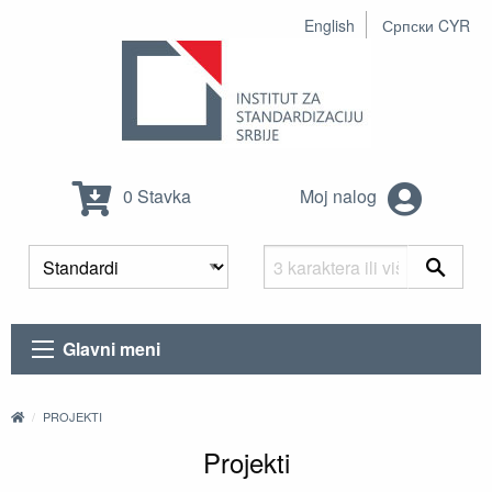
English
Српски CYR
0 Stavka
Moj nalog
Glavni meni
PROJEKTI
Projekti