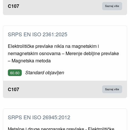
C107
Saznaj više
SRPS EN ISO 2361:2025
Elektrolitičke prevlake nikla na magnetskim i
nemagnetskim osnovama – Merenje debljine prevlake
– Magnetska metoda
Standard objavljen
60.60
C107
Saznaj više
SRPS EN ISO 26945:2012
Metalne i druge neorganske prevlake - Elektrolitičke