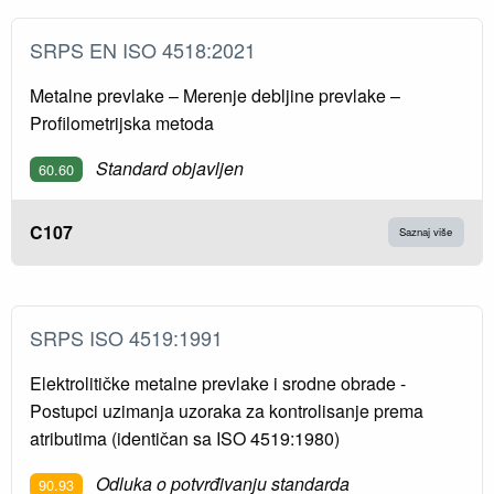
SRPS EN ISO 4518:2021
Metalne prevlake – Merenje debljine prevlake –
Profilometrijska metoda
Standard objavljen
60.60
C107
Saznaj više
SRPS ISO 4519:1991
Elektrolitičke metalne prevlake i srodne obrade -
Postupci uzimanja uzoraka za kontrolisanje prema
atributima (identičan sa ISO 4519:1980)
Odluka o potvrđivanju standarda
90.93