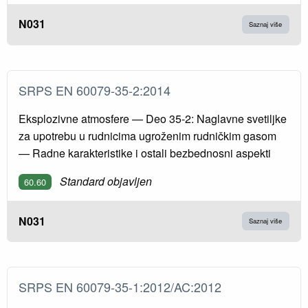
N031
Saznaj više
SRPS EN 60079-35-2:2014
Eksplozivne atmosfere — Deo 35-2: Naglavne svetiljke
za upotrebu u rudnicima ugroženim rudničkim gasom
— Radne karakteristike i ostali bezbednosni aspekti
Standard objavljen
60.60
N031
Saznaj više
SRPS EN 60079-35-1:2012/AC:2012