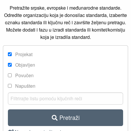
Pretražite srpske, evropske i međunarodne standarde.
Odredite organizaciju koja je donosilac standarda, izaberite
oznaku standarda ili ključnu reč i završite željenu pretragu.
Možete dodati i fazu u izradi standarda ili komitet/komisiju
koja je izradila standard.
Projekat
Objavljen
Povučen
Napušten
Pretraži