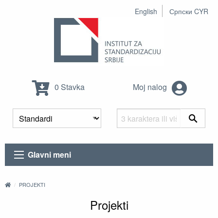
English
Српски CYR
0 Stavka
Moj nalog
Glavni meni
PROJEKTI
Projekti