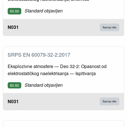
Standard objavljen
60.60
N031
Saznaj više
SRPS EN 60079-32-2:2017
Eksplozivne atmosfere — Deo 32-2: Opasnost od
elektrostatičkog naelektrisanja — Ispitivanja
Standard objavljen
60.60
N031
Saznaj više