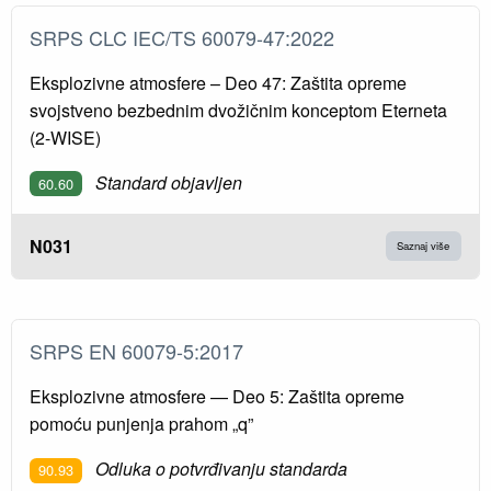
SRPS CLC IEC/TS 60079-47:2022
Eksplozivne atmosfere – Deo 47: Zaštita opreme
svojstveno bezbednim dvožičnim konceptom Eterneta
(2-WISE)
Standard objavljen
60.60
N031
Saznaj više
SRPS EN 60079-5:2017
Eksplozivne atmosfere — Deo 5: Zaštita opreme
pomoću punjenja prahom „q”
Odluka o potvrđivanju standarda
90.93