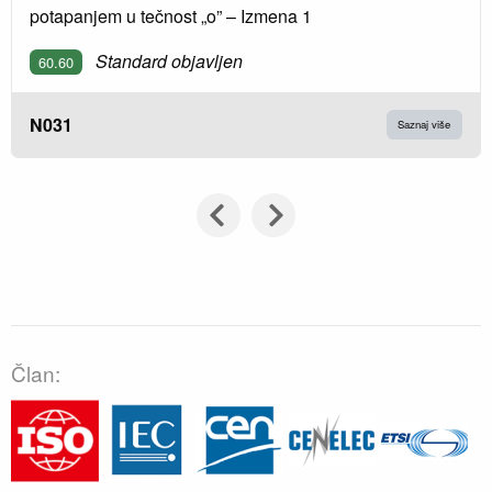
potapanjem u tečnost „o” – Izmena 1
Standard objavljen
60.60
N031
Saznaj više
Član: