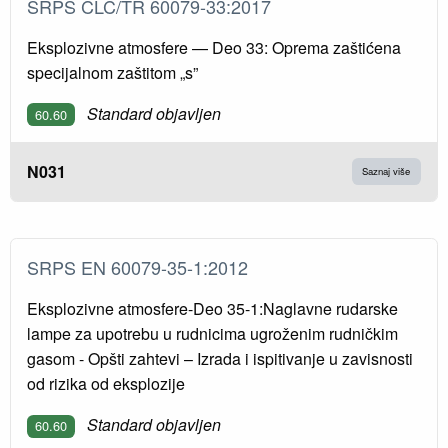
SRPS CLC/TR 60079-33:2017
Eksplozivne atmosfere — Deo 33: Oprema zaštićena
specijalnom zaštitom „s”
Standard objavljen
60.60
N031
Saznaj više
SRPS EN 60079-35-1:2012
Eksplozivne atmosfere-Deo 35-1:Naglavne rudarske
lampe za upotrebu u rudnicima ugroženim rudničkim
gasom - Opšti zahtevi – Izrada i ispitivanje u zavisnosti
od rizika od eksplozije
Standard objavljen
60.60