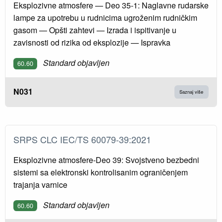
Eksplozivne atmosfere — Deo 35-1: Naglavne rudarske
lampe za upotrebu u rudnicima ugroženim rudničkim
gasom — Opšti zahtevi — Izrada i ispitivanje u
zavisnosti od rizika od eksplozije — Ispravka
Standard objavljen
60.60
N031
Saznaj više
SRPS CLC IEC/TS 60079-39:2021
Eksplozivne atmosfere-Deo 39: Svojstveno bezbedni
sistemi sa elektronski kontrolisanim ograničenjem
trajanja varnice
Standard objavljen
60.60