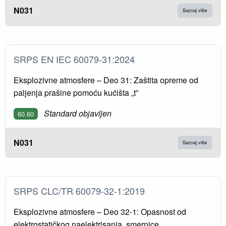
N031
Saznaj više
SRPS EN IEC 60079-31:2024
Eksplozivne atmosfere – Deo 31: Zaštita opreme od
paljenja prašine pomoću kućišta „t”
Standard objavljen
60.60
N031
Saznaj više
SRPS CLC/TR 60079-32-1:2019
Eksplozivne atmosfere – Deo 32-1: Opasnost od
elektrostatičkog naelektrisanja, smernice