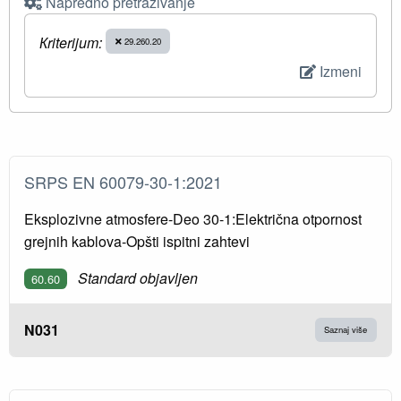
Napredno pretraživanje
Кriterijum:
29.260.20
Izmeni
SRPS EN 60079-30-1:2021
Eksplozivne atmosfere-Deo 30-1:Električna otpornost
grejnih kablova-Opšti ispitni zahtevi
Standard objavljen
60.60
N031
Saznaj više