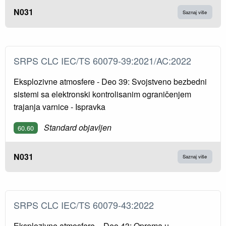
N031
Saznaj više
SRPS CLC IEC/TS 60079-39:2021/AC:2022
Eksplozivne atmosfere - Deo 39: Svojstveno bezbedni
sistemi sa elektronski kontrolisanim ograničenjem
trajanja varnice - Ispravka
Standard objavljen
60.60
N031
Saznaj više
SRPS CLC IEC/TS 60079-43:2022
Eksplozivne atmosfere – Deo 43: Oprema u