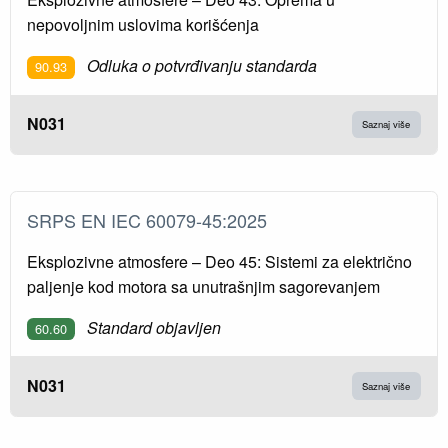
nepovoljnim uslovima korišćenja
Odluka o potvrđivanju standarda
90.93
N031
Saznaj više
SRPS EN IEC 60079-45:2025
Eksplozivne atmosfere – Deo 45: Sistemi za električno
paljenje kod motora sa unutrašnjim sagorevanjem
Standard objavljen
60.60
N031
Saznaj više