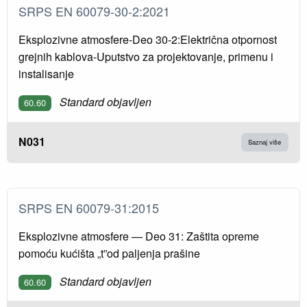
SRPS EN 60079-30-2:2021
Eksplozivne atmosfere-Deo 30-2:Električna otpornost
grejnih kablova-Uputstvo za projektovanje, primenu i
instalisanje
Standard objavljen
60.60
N031
Saznaj više
SRPS EN 60079-31:2015
Eksplozivne atmosfere — Deo 31: Zaštita opreme
pomoću kućišta „t”od paljenja prašine
Standard objavljen
60.60