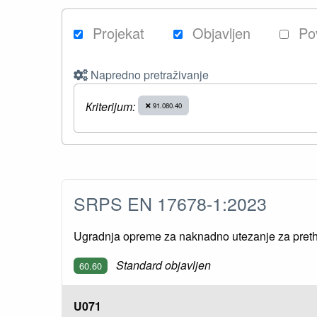
Projekat
Objavljen
Po
Napredno pretraživanje
Кriterijum:
91.080.40
SRPS EN 17678-1:2023
Ugradnja opreme za naknadno utezanje za preth
Standard objavljen
60.60
U071