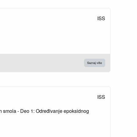
ISS
Saznaj više
ISS
dnih smola - Deo 1: Određivanje epoksidnog