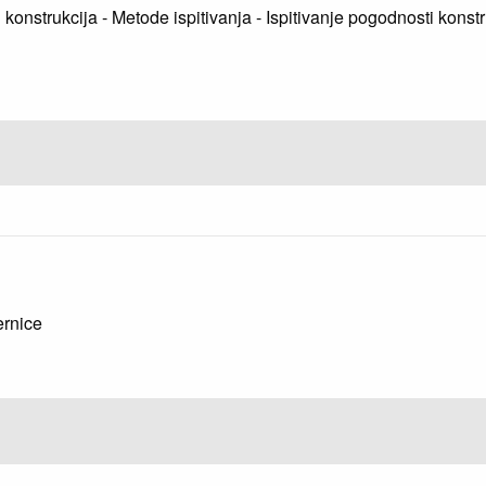
ih konstrukcija - Metode ispitivanja - Ispitivanje pogodnosti kon
6
ernice