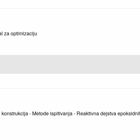
6
l za optimizaciju
kih konstrukcija - Metode ispitivanja - Reaktivna dejstva epoksi