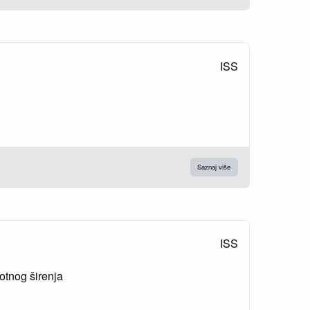
ISS
Saznaj više
ISS
lotnog širenja