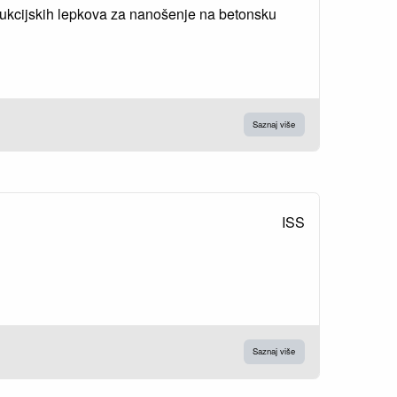
strukcijskih lepkova za nanošenje na betonsku
Saznaj više
ISS
Saznaj više