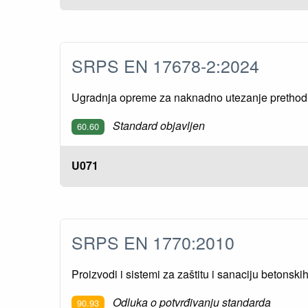
SRPS EN 17678-2:2024
Ugradnja opreme za naknadno utezanje prethodn
Standard objavljen
60.60
U071
SRPS EN 1770:2010
Proizvodi i sistemi za zaštitu i sanaciju betonski
Odluka o potvrđivanju standarda
90.93