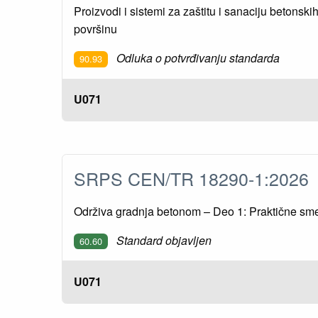
Proizvodi i sistemi za zaštitu i sanaciju betonsk
površinu
Odluka o potvrđivanju standarda
90.93
U071
SRPS CEN/TR 18290-1:202
Održiva gradnja betonom – Deo 1: Praktične sm
Standard objavljen
60.60
U071