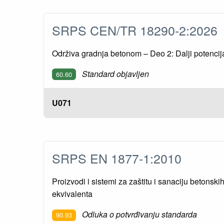
SRPS CEN/TR 18290-2:202
Održiva gradnja betonom – Deo 2: Dalji potencija
Standard objavljen
60.60
U071
SRPS EN 1877-1:2010
Proizvodi i sistemi za zaštitu i sanaciju betons
ekvivalenta
Odluka o potvrđivanju standarda
90.93