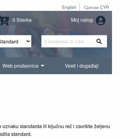
English
Српски CYR
0 Stavka
Moj nalog
Web prodavnica
Vesti i događaji
oznaku standarda ili ključnu reč i završite željenu
radila standard.