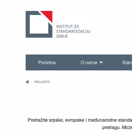
Početna
O nama
Stan
PROJEKTI
Pretražite srpske, evropske i međunarodne standard
pretragu. Možet