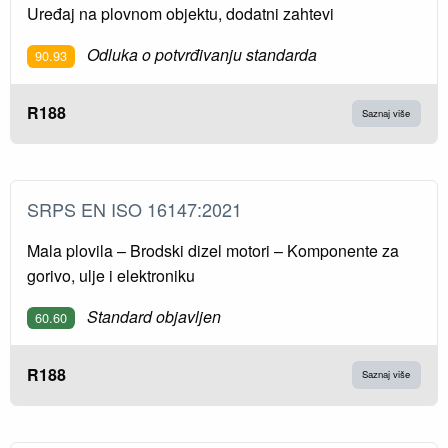
Uređaj na plovnom objektu, dodatni zahtevi
Odluka o potvrđivanju standarda
90.93
R188
Saznaj više
SRPS EN ISO 16147:2021
Mala plovila – Brodski dizel motori – Komponente za
gorivo, ulje i elektroniku
Standard objavljen
60.60
R188
Saznaj više