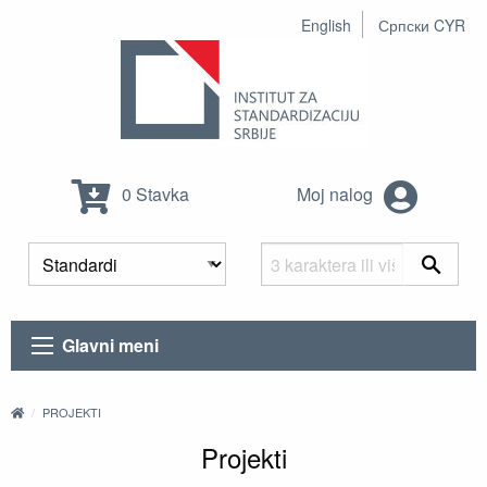
English
Српски CYR
0 Stavka
Moj nalog
Glavni meni
PROJEKTI
Projekti