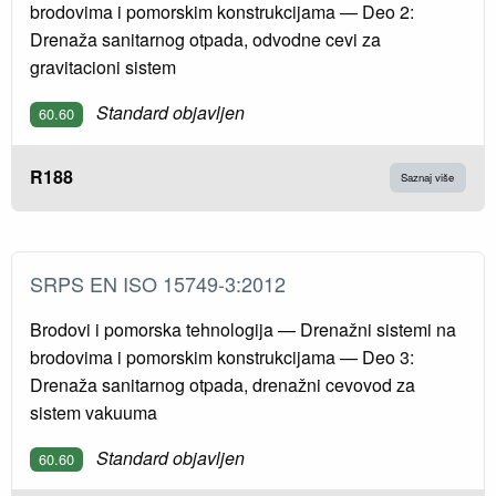
brodovima i pomorskim konstrukcijama — Deo 2:
Drenaža sanitarnog otpada, odvodne cevi za
gravitacioni sistem
Standard objavljen
60.60
R188
Saznaj više
SRPS EN ISO 15749-3:2012
Brodovi i pomorska tehnologija — Drenažni sistemi na
brodovima i pomorskim konstrukcijama — Deo 3:
Drenaža sanitarnog otpada, drenažni cevovod za
sistem vakuuma
Standard objavljen
60.60