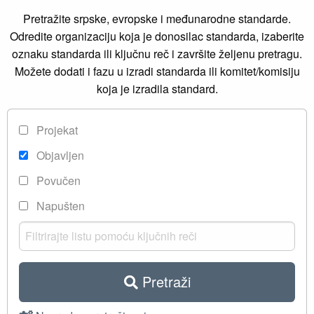
Pretražite srpske, evropske i međunarodne standarde.
Odredite organizaciju koja je donosilac standarda, izaberite
oznaku standarda ili ključnu reč i završite željenu pretragu.
Možete dodati i fazu u izradi standarda ili komitet/komisiju
koja je izradila standard.
Projekat
Objavljen
Povučen
Napušten
Pretraži