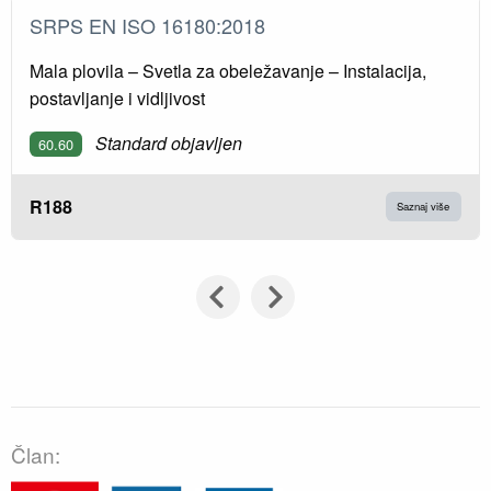
SRPS EN ISO 16180:2018
Mala plovila – Svetla za obeležavanje – Instalacija,
postavljanje i vidljivost
Standard objavljen
60.60
R188
Saznaj više
Član: