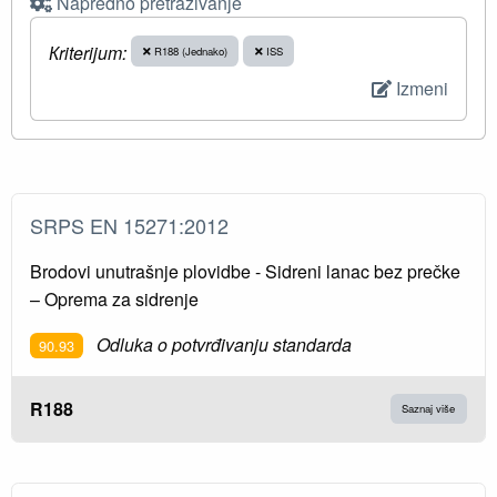
Napredno pretraživanje
Кriterijum:
R188 (Jednako)
ISS
Izmeni
SRPS EN 15271:2012
Brodovi unutrašnje plovidbe - Sidreni lanac bez prečke
– Oprema za sidrenje
Odluka o potvrđivanju standarda
90.93
R188
Saznaj više