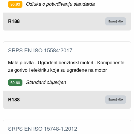
Odluka o potvrđivanju standarda
90.93
R188
Saznaj više
SRPS EN ISO 15584:2017
Mala plovila - Ugrađeni benzinski motori - Komponente
za gorivo i elektriku koje su ugrađene na motor
Standard objavljen
60.60
R188
Saznaj više
SRPS EN ISO 15748-1:2012