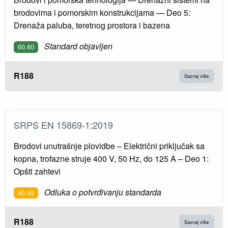
brodovima i pomorskim konstrukcijama — Deo 5:
Drenaža paluba, teretnog prostora i bazena
Standard objavljen
60.60
R188
Saznaj više
SRPS EN 15869-1:2019
Brodovi unutrašnje plovidbe – Električni priključak sa
kopna, trofazne struje 400 V, 50 Hz, do 125 A – Deo 1:
Opšti zahtevi
Odluka o potvrđivanju standarda
90.93
R188
Saznaj više