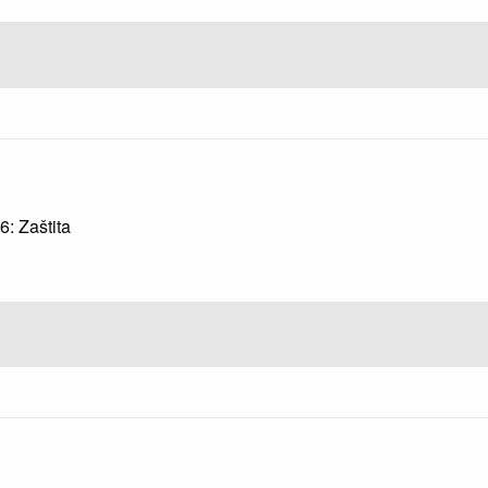
4
6: Zaštita
6