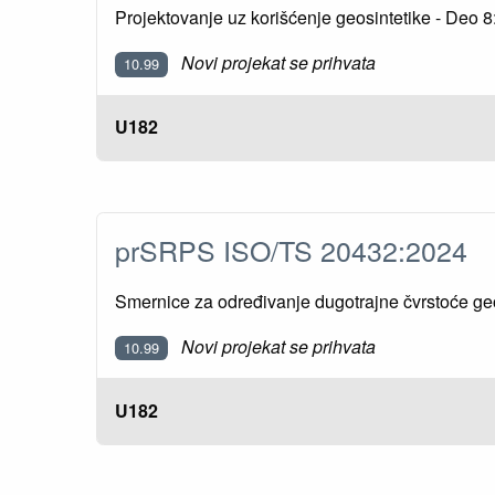
Projektovanje uz korišćenje geosintetike - Deo 
Novi projekat se prihvata
10.99
U182
prSRPS ISO/TS 20432:2024
Smernice za određivanje dugotrajne čvrstoće geo
Novi projekat se prihvata
10.99
U182