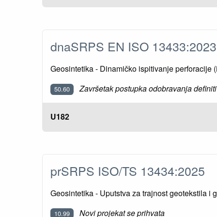
dnaSRPS EN ISO 13433:202
Geosintetika - Dinamičko ispitivanje perforacije 
Završetak postupka odobravanja definiti
50.60
U182
prSRPS ISO/TS 13434:2025
Geosintetika - Uputstva za trajnost geotekstila i 
Novi projekat se prihvata
10.99