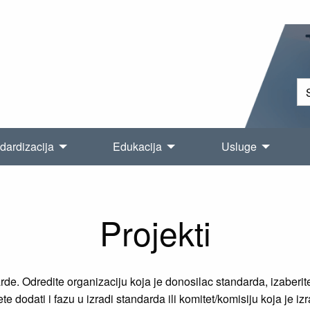
dardizacija
Edukacija
Usluge
Projekti
e. Odredite organizaciju koja je donosilac standarda, izaberite 
e dodati i fazu u izradi standarda ili komitet/komisiju koja je iz