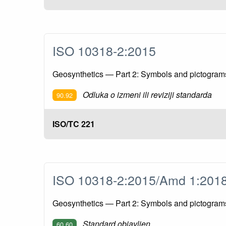
ISO 10318-2:2015
Geosynthetics — Part 2: Symbols and pictogram
Odluka o izmeni ili reviziji standarda
90.92
ISO/TC 221
ISO 10318-2:2015/Amd 1:20
Geosynthetics — Part 2: Symbols and pictogr
Standard objavljen
60.60