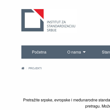
Početna
O nama
Stan
PROJEKTI
Pretražite srpske, evropske i međunarodne standard
pretragu. Možet