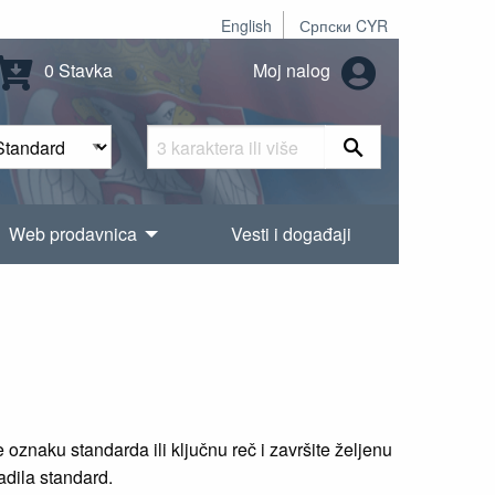
English
Српски CYR
0 Stavka
Moj nalog
Web prodavnica
Vesti i događaji
oznaku standarda ili ključnu reč i završite željenu
radila standard.