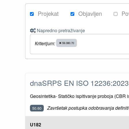
Projekat
Objavljen
Po
Napredno pretraživanje
Кriterijum:
59.080.70
dnaSRPS EN ISO 12236:202
Geosintetika- Statičko ispitivanje proboja (CBR i
Završetak postupka odobravanja definiti
50.60
U182