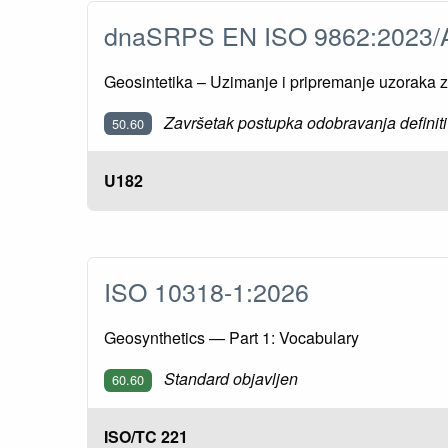
dnaSRPS EN ISO 9862:2023
Geosintetika – Uzimanje i pripremanje uzoraka za 
Završetak postupka odobravanja definiti
50.60
U182
ISO 10318-1:2026
Geosynthetics — Part 1: Vocabulary
Standard objavljen
60.60
ISO/TC 221