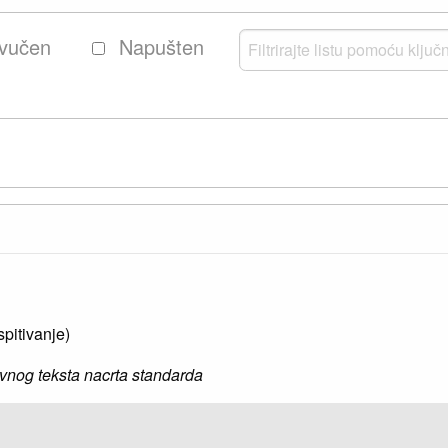
vučen
Napušten
3
spitivanje)
vnog teksta nacrta standarda