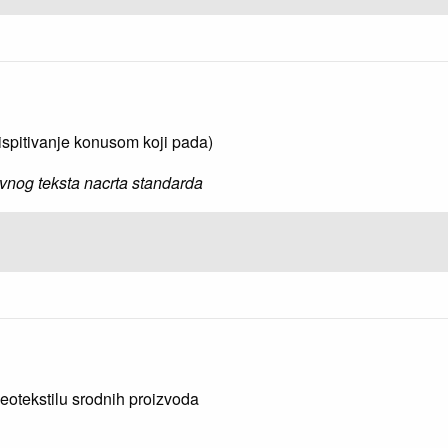
3
(ispitivanje konusom koji pada)
vnog teksta nacrta standarda
geotekstilu srodnih proizvoda