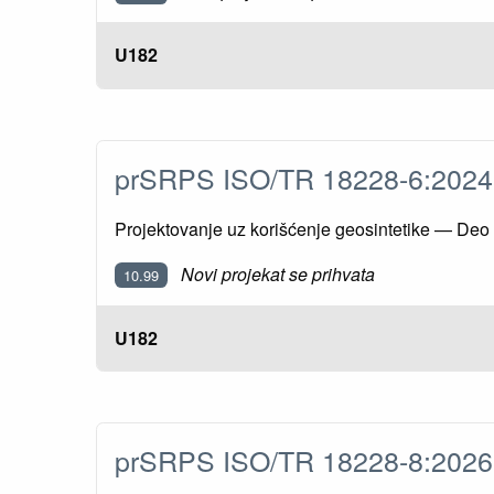
U182
prSRPS ISO/TR 18228-6:202
Projektovanje uz korišćenje geosintetike — Deo 
Novi projekat se prihvata
10.99
U182
prSRPS ISO/TR 18228-8:202