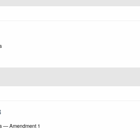
s
18
ams — Amendment 1