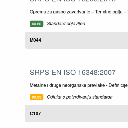
Oprema za gasno zavarivanje – Terminologija – 
Standard objavljen
60.60
M044
SRPS EN ISO 16348:2007
Metalne i druge neorganske prevlake - Definicije 
Odluka o potvrđivanju standarda
90.93
C107