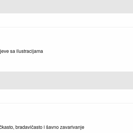
jeve sa ilustracijama
čkasto, bradavičasto i šavno zavarivanje