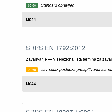
Standard objavljen
60.60
M044
SRPS EN 1792:2012
Zavarivanje — Višejezična lista termina za zava
Završetak postupka preispitivanja stand
90.60
M044
SRPS EN 18007-1:2024