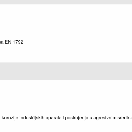
e na EN 1792
 korozije industrijskih aparata i postrojenja u agresivnim sredi