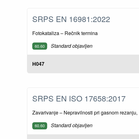
SRPS EN 16981:2022
Fotokataliza – Rečnik termina
Standard objavljen
60.60
H047
SRPS EN ISO 17658:2017
Zavarivanje – Nepravilnosti pri gasnom rezanju
Standard objavljen
60.60