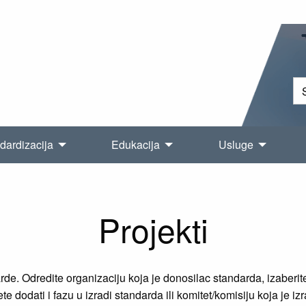
dardizacija
Edukacija
Usluge
Projekti
e. Odredite organizaciju koja je donosilac standarda, izaberite 
e dodati i fazu u izradi standarda ili komitet/komisiju koja je iz