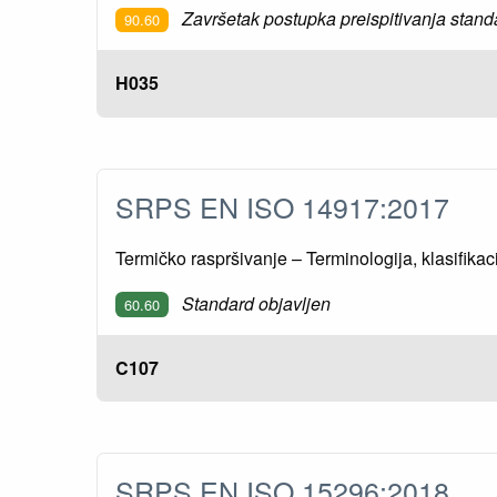
Završetak postupka preispitivanja stand
90.60
H035
SRPS EN ISO 14917:2017
Termičko raspršivanje – Terminologija, klasifikac
Standard objavljen
60.60
C107
SRPS EN ISO 15296:2018