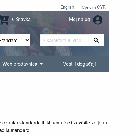
English
Српски CYR
0 Stavka
Moj nalog
Web prodavnica
Vesti i događaji
oznaku standarda ili ključnu reč i završite željenu
radila standard.