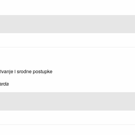
rivanje i srodne postupke
arda