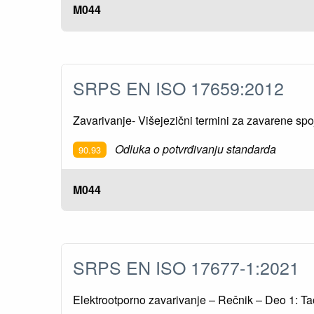
M044
SRPS EN ISO 17659:2012
Zavarivanje- Višejezični termini za zavarene spo
Odluka o potvrđivanju standarda
90.93
M044
SRPS EN ISO 17677-1:2021
Elektrootporno zavarivanje – Rečnik – Deo 1: Ta