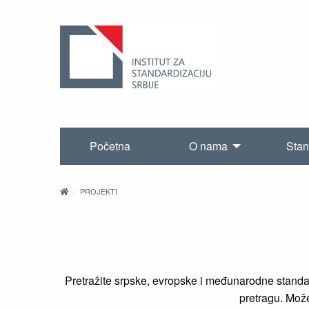
Početna
O nama
Stan
PROJEKTI
Pretražite srpske, evropske i međunarodne standard
pretragu. Možet