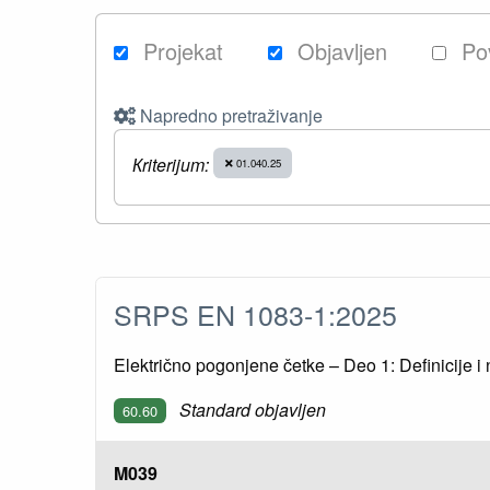
Projekat
Objavljen
Po
Napredno pretraživanje
Кriterijum:
01.040.25
SRPS EN 1083-1:2025
Električno pogonjene četke – Deo 1: Definicije i
Standard objavljen
60.60
M039