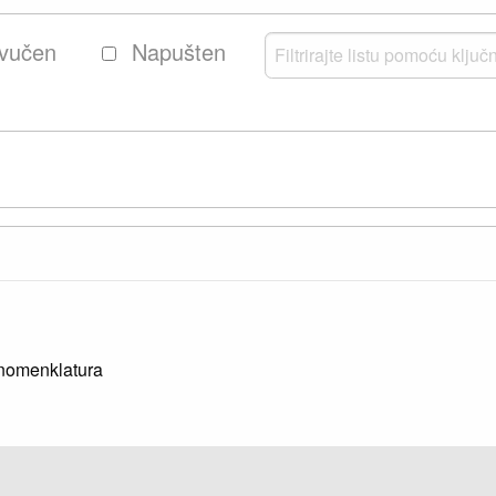
vučen
Napušten
 nomenklatura