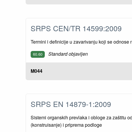
SRPS CEN/TR 14599:2009
Termini i definicije u zavarivanju koji se odnos
Standard objavljen
60.60
M044
SRPS EN 14879-1:2009
Sistemi organskih prevlaka i obloge za zaštitu od
(konstruisanje) i priprema podloge