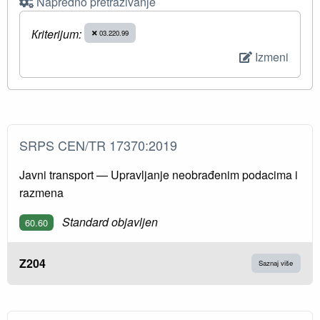
Napredno pretraživanje
Кriterijum:
03.220.99
Izmeni
SRPS CEN/TR 17370:2019
Javni transport — Upravljanje neobrađenim podacima i
razmena
Standard objavljen
60.60
Z204
Saznaj više