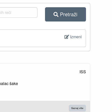
Pretraži
Izmeni
ISS
palac šake
Saznaj više