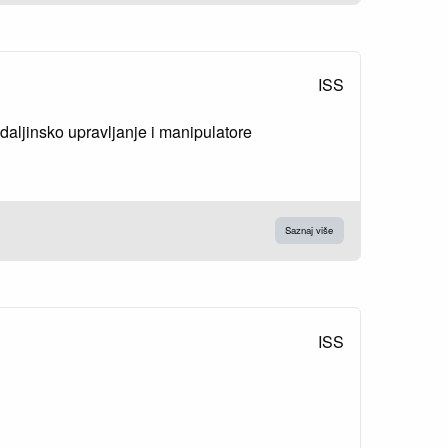
ISS
aljinsko upravljanje i manipulatore
Saznaj više
ISS