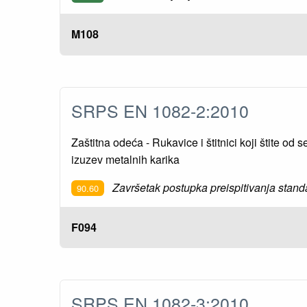
M108
SRPS EN 1082-2:2010
Zaštitna odeća - Rukavice i štitnici koji štite od
izuzev metalnih karika
Završetak postupka preispitivanja stand
90.60
F094
SRPS EN 1082-3:2010