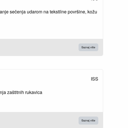
ivanje sečenja udarom na tekstilne površine, kožu
Saznaj više
ISS
ja zaštitnih rukavica
Saznaj više