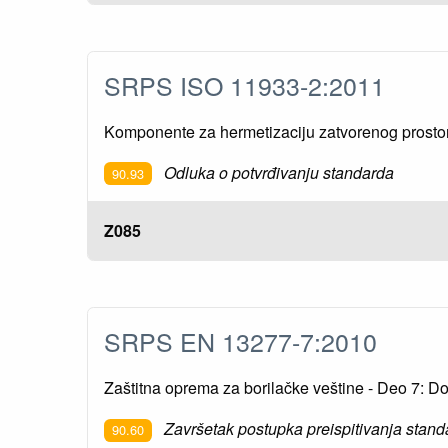
SRPS ISO 11933-2:2011
Komponente za hermetizaciju zatvorenog prostora
Odluka o potvrđivanju standarda
90.93
Z085
SRPS EN 13277-7:2010
Zaštitna oprema za borilačke veštine - Deo 7: Dod
Završetak postupka preispitivanja stand
90.60