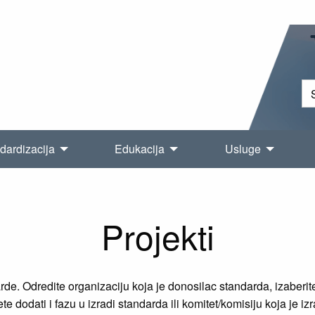
dardizacija
Edukacija
Usluge
Projekti
e. Odredite organizaciju koja je donosilac standarda, izaberite 
e dodati i fazu u izradi standarda ili komitet/komisiju koja je iz