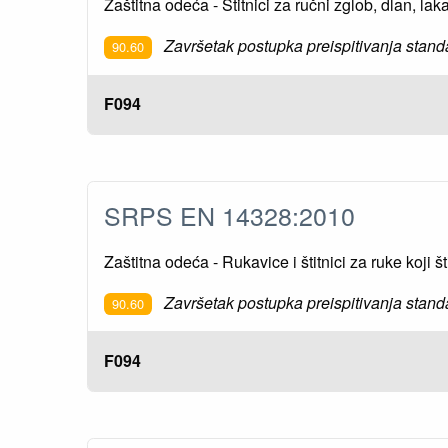
Zaštitna odeća - Štitnici za ručni zglob, dlan, la
Završetak postupka preispitivanja stand
90.60
F094
SRPS EN 14328:2010
Zaštitna odeća - Rukavice i štitnici za ruke koji
Završetak postupka preispitivanja stand
90.60
F094