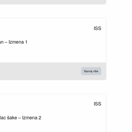
ISS
lan – Izmena 1
Saznaj više
ISS
alac šake – Izmena 2