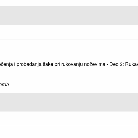
 sečenja i probadanja šake pri rukovanju noževima - Deo 2: Rukavi
arda