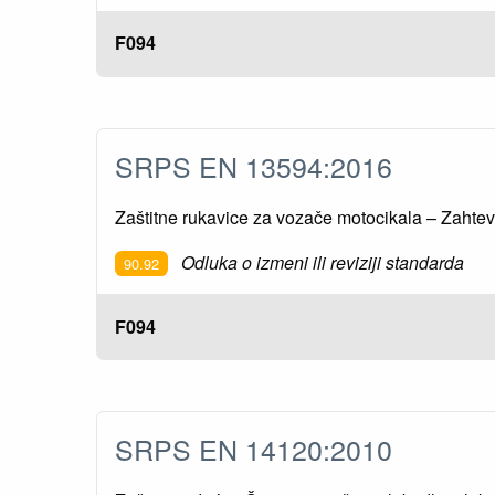
F094
SRPS EN 13594:2016
Zaštitne rukavice za vozače motocikala – Zahtevi
Odluka o izmeni ili reviziji standarda
90.92
F094
SRPS EN 14120:2010