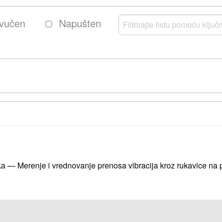
vučen
Napušten
ka — Merenje i vrednovanje prenosa vibracija kroz rukavice na 