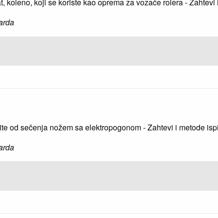
kat, koleno, koji se koriste kao oprema za vozače rolera - Zahtevi 
arda
 štite od sečenja nožem sa elektropogonom - Zahtevi i metode isp
arda