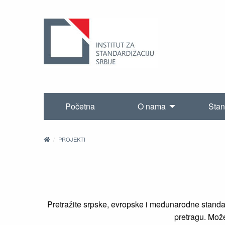
Početna
O nama
Stan
PROJEKTI
Pretražite srpske, evropske i međunarodne standard
pretragu. Možet