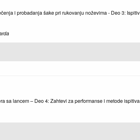
d sečenja i probadanja šake pri rukovanju noževima - Deo 3: Ispit
arda
era sa lancem – Deo 4: Zahtevi za performanse i metode ispitivan