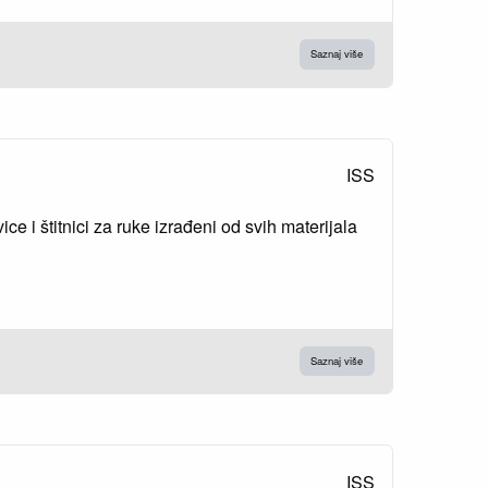
Saznaj više
ISS
ce i štitnici za ruke izrađeni od svih materijala
Saznaj više
ISS