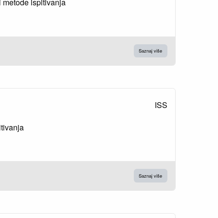
i metode ispitivanja
Saznaj više
ISS
itivanja
Saznaj više