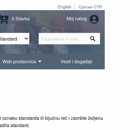
English
Српски CYR
0 Stavka
Moj nalog
Web prodavnica
Vesti i događaji
oznaku standarda ili ključnu reč i završite željenu
radila standard.