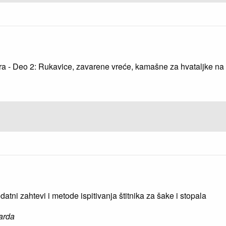
 - Deo 2: Rukavice, zavarene vreće, kamašne za hvataljke na d
atni zahtevi i metode ispitivanja štitnika za šake i stopala
arda