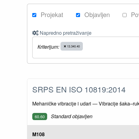
Projekat
Objavljen
Po
Napredno pretraživanje
Кriterijum:
13.340.40
SRPS EN ISO 10819:2014
Mehaničke vibracije i udari — Vibracije šaka–ru
Standard objavljen
60.60
M108