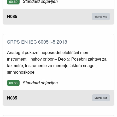
Standard objavljen
60.60
N085
Saznaj više
SRPS EN IEC 60051-5:2018
Analogni pokazni neposredni električni merni
instrumenti i njihov pribor – Deo 5: Posebni zahtevi za
fazmetre, instrumente za merenje faktora snage i
sinhronoskope
Standard objavljen
60.60
N085
Saznaj više