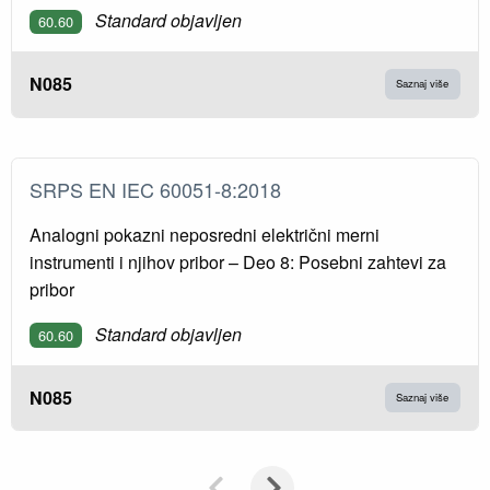
Standard objavljen
60.60
N085
Saznaj više
SRPS EN IEC 60051-8:2018
Analogni pokazni neposredni električni merni
instrumenti i njihov pribor – Deo 8: Posebni zahtevi za
pribor
Standard objavljen
60.60
N085
Saznaj više