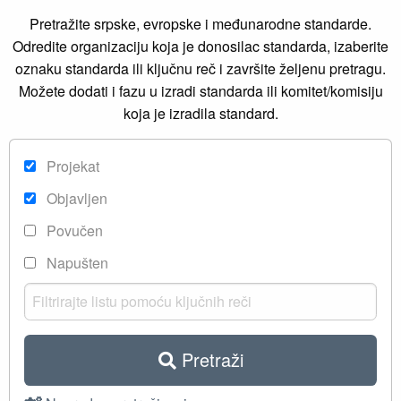
Pretražite srpske, evropske i međunarodne standarde.
Odredite organizaciju koja je donosilac standarda, izaberite
oznaku standarda ili ključnu reč i završite željenu pretragu.
Možete dodati i fazu u izradi standarda ili komitet/komisiju
koja je izradila standard.
Projekat
Objavljen
Povučen
Napušten
Pretraži