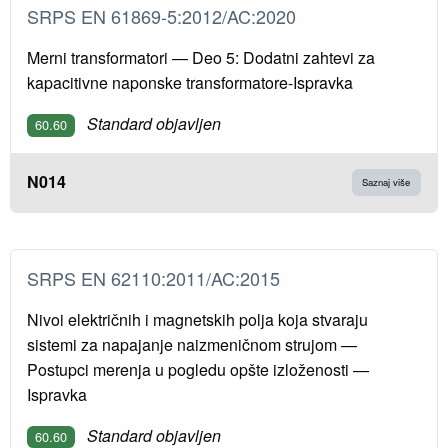
SRPS EN 61869-5:2012/AC:2020
Merni transformatori — Deo 5: Dodatni zahtevi za
kapacitivne naponske transformatore-Ispravka
Standard objavljen
60.60
N014
Saznaj više
SRPS EN 62110:2011/AC:2015
Nivoi električnih i magnetskih polja koja stvaraju
sistemi za napajanje naizmeničnom strujom —
Postupci merenja u pogledu opšte izloženosti —
Ispravka
Standard objavljen
60.60