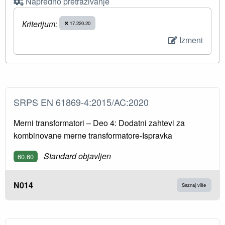
Napredno pretraživanje
Кriterijum:
17.220.20
Izmeni
SRPS EN 61869-4:2015/AC:2020
Merni transformatori – Deo 4: Dodatni zahtevi za
kombinovane merne transformatore-Ispravka
Standard objavljen
60.60
N014
Saznaj više