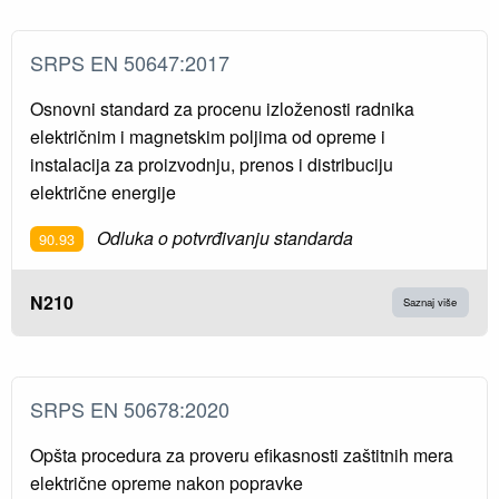
SRPS EN 50647:2017
Osnovni standard za procenu izloženosti radnika
električnim i magnetskim poljima od opreme i
instalacija za proizvodnju, prenos i distribuciju
električne energije
Odluka o potvrđivanju standarda
90.93
N210
Saznaj više
SRPS EN 50678:2020
Opšta procedura za proveru efikasnosti zaštitnih mera
električne opreme nakon popravke