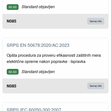
Standard objavljen
60.60
N085
Saznaj više
SRPS EN 50678:2020/AC:2023
Opšta procedura za proveru efikasnosti zaštitnih mera
električne opreme nakon popravke - Ispravka
Standard objavljen
60.60
N085
Saznaj više
SRPS IEC 60050-300:2007