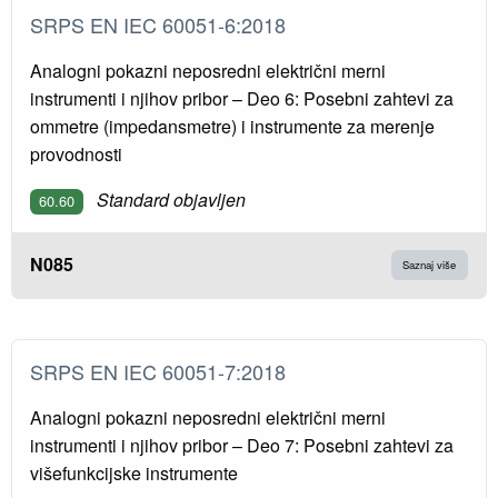
SRPS EN IEC 60051-6:2018
Analogni pokazni neposredni električni merni
instrumenti i njihov pribor – Deo 6: Posebni zahtevi za
ommetre (impedansmetre) i instrumente za merenje
provodnosti
Standard objavljen
60.60
N085
Saznaj više
SRPS EN IEC 60051-7:2018
Analogni pokazni neposredni električni merni
instrumenti i njihov pribor – Deo 7: Posebni zahtevi za
višefunkcijske instrumente