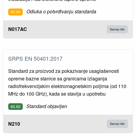
Odluka o potvrđivanju standarda
90.93
N017AC
Saznaj više
SRPS EN 50401:2017
Standard za proizvod za pokazivanje usaglašenosti
opreme bazne stanice sa granicama izlaganja
radiofrekvencijskim elektromagnetskim poljima (od 110
MHz do 100 GHz), kada se stavlja u upotrebu
Standard objavljen
60.60
N210
Saznaj više