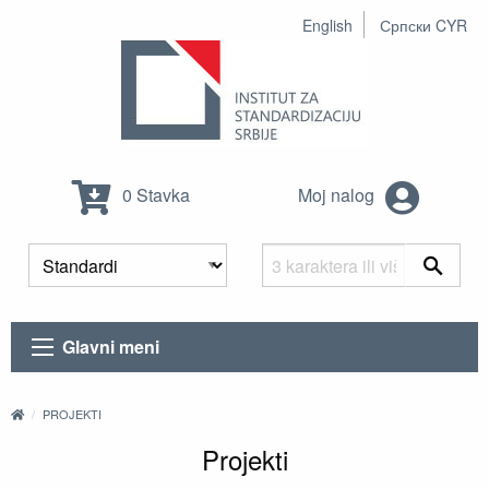
English
Српски CYR
0 Stavka
Moj nalog
Glavni meni
PROJEKTI
Projekti