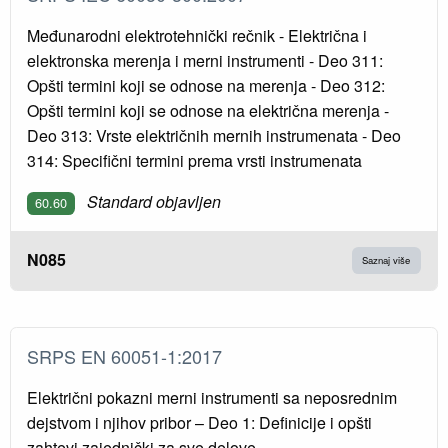
Međunarodni elektrotehnički rečnik - Električna i
elektronska merenja i merni instrumenti - Deo 311:
Opšti termini koji se odnose na merenja - Deo 312:
Opšti termini koji se odnose na električna merenja -
Deo 313: Vrste električnih mernih instrumenata - Deo
314: Specifični termini prema vrsti instrumenata
Standard objavljen
60.60
N085
Saznaj više
SRPS EN 60051-1:2017
Električni pokazni merni instrumenti sa neposrednim
dejstvom i njihov pribor – Deo 1: Definicije i opšti
zahtevi zajednički za sve delove