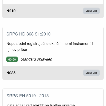
N210
Saznaj više
SRPS HD 368 S1:2010
Neposredni registrujući električni merni instrumenti i
njihov pribor
Standard objavljen
60.60
N085
Saznaj više
SRPS EN 50191:2013
Instalacija i rad električne ispitne opreme