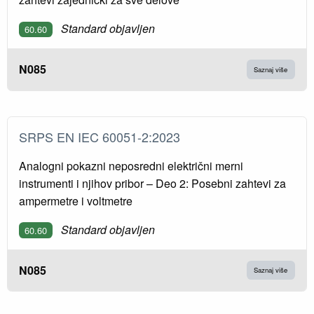
Standard objavljen
60.60
N085
Saznaj više
SRPS EN IEC 60051-2:2023
Analogni pokazni neposredni električni merni
instrumenti i njihov pribor – Deo 2: Posebni zahtevi za
ampermetre i voltmetre
Standard objavljen
60.60
N085
Saznaj više