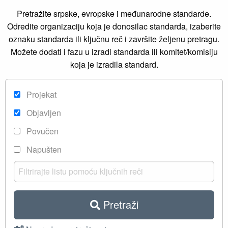
Pretražite srpske, evropske i međunarodne standarde.
Odredite organizaciju koja je donosilac standarda, izaberite
oznaku standarda ili ključnu reč i završite željenu pretragu.
Možete dodati i fazu u izradi standarda ili komitet/komisiju
koja je izradila standard.
Projekat
Objavljen
Povučen
Napušten
Pretraži