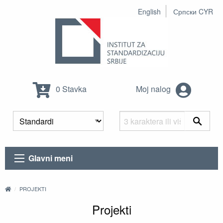
English
Српски CYR
0 Stavka
Moj nalog
Glavni meni
PROJEKTI
Projekti