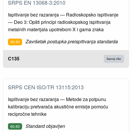
SRPS EN 13068-3:2010
Ispitivanje bez razaranja — Radioskopsko ispitivanje
— Deo 3: Opšti principi radioskopskog ispitivanja
metalnih materijala upotrebom X i gama zraka
Završetak postupka preispitivanja standarda
90.60
C135
Saznaj više
SRPS CEN ISO/TR 13115:2013
Ispitivanje bez razaranja — Metode za potpunu
kalibraciju pretvarača akustične emisije pomoću
recipročne tehnike
Standard objavljen
60.60