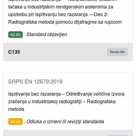
tačaka u industrijskim rendgenskim sistemima za
upotrebu pri ispitivanju bez razaranja —Deo 2:
Radiografska metoda pomoću dijafragme sa rupicom
Standard objavljen
60.60
C135
Saznaj više
SRPS EN 12679:2019
Ispitivanje bez razaranja – Određivanje veličine izvora
zračenja u industrijskoj radiografiji – Radiografska
metoda
Odluka o izmeni ili reviziji standarda
90.92