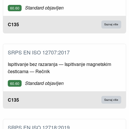
Standard objavljen
60.60
C135
Saznaj više
SRPS EN ISO 12707:2017
Ispitivanje bez razaranja — Ispitivanje magnetskim
česticama — Rečnik
Standard objavljen
60.60
C135
Saznaj više
SRPS EN ISO 12718:2019