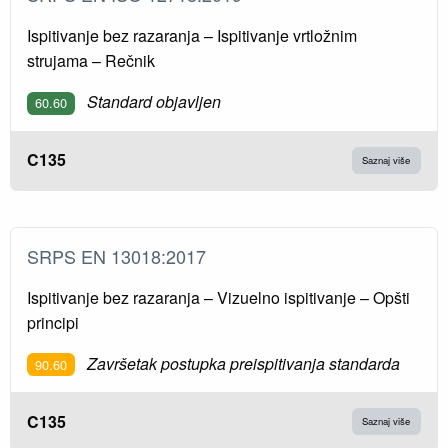
Ispitivanje bez razaranja – Ispitivanje vrtložnim
strujama – Rečnik
Standard objavljen
60.60
C135
Saznaj više
SRPS EN 13018:2017
Ispitivanje bez razaranja – Vizuelno ispitivanje – Opšti
principi
Završetak postupka preispitivanja standarda
90.60
C135
Saznaj više