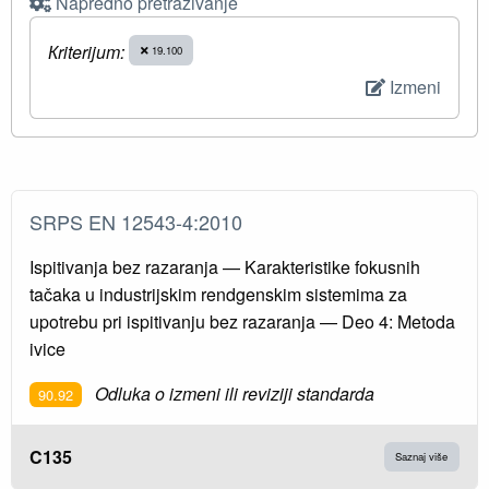
Napredno pretraživanje
Кriterijum:
19.100
Izmeni
SRPS EN 12543-4:2010
Ispitivanja bez razaranja — Karakteristike fokusnih
tačaka u industrijskim rendgenskim sistemima za
upotrebu pri ispitivanju bez razaranja — Deo 4: Metoda
ivice
Odluka o izmeni ili reviziji standarda
90.92
C135
Saznaj više