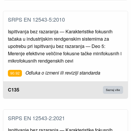
SRPS EN 12543-5:2010
Ispitivanja bez razaranja — Karakteristike fokusnih
tačaka u industrijskim rendgenskim sistemima za
upotrebu pri ispitivanju bez razaranja — Deo 5:
Merenje efektivne veličine fokusne tačke minifokusnih i
mikrofokusnih rendgenskih cevi
Odluka o izmeni ili reviziji standarda
90.92
C135
Saznaj više
SRPS EN 12543-2:2021
Ispitivanje bez razaranja — Karakteristike fokusnih