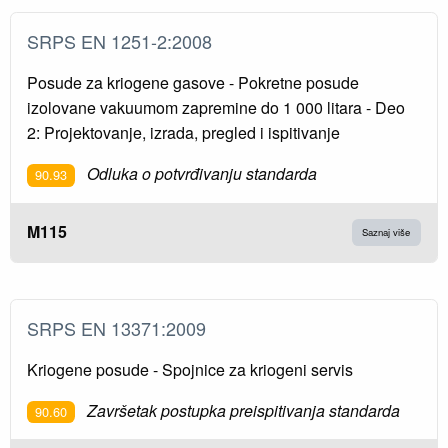
SRPS EN 1251-2:2008
Posude za kriogene gasove - Pokretne posude
izolovane vakuumom zapremine do 1 000 litara - Deo
2: Projektovanje, izrada, pregled i ispitivanje
Odluka o potvrđivanju standarda
90.93
M115
Saznaj više
SRPS EN 13371:2009
Kriogene posude - Spojnice za kriogeni servis
Završetak postupka preispitivanja standarda
90.60