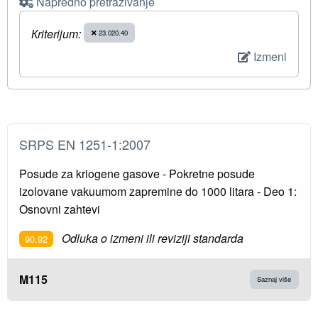
Napredno pretraživanje
Кriterijum:
23.020.40
Izmeni
SRPS EN 1251-1:2007
Posude za kriogene gasove - Pokretne posude
izolovane vakuumom zapremine do 1000 litara - Deo 1:
Osnovni zahtevi
Odluka o izmeni ili reviziji standarda
90.92
M115
Saznaj više