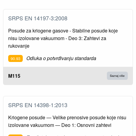
SRPS EN 14197-3:2008
Posude za kriogene gasove - Stabilne posude koje
nisu izolovane vakuumom - Deo 3: Zahtevi za
rukovanje
Odluka o potvrđivanju standarda
90.93
M115
Saznaj više
SRPS EN 14398-1:2013
Kriogene posude — Velike prenosive posude koje nisu
izolovane vakuumom — Deo 1: Osnovni zahtevi