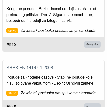
Kriogene posude - Bezbednosni uređaji za zaštitu od
preteranog pritiska - Deo 2: Sigurnosne membrane,
bezbednosni uređaji za kriogeni servis
Završetak postupka preispitivanja standarda
90.60
M115
Saznaj više
SRPS EN 14197-1:2008
Posude za kriogene gasove - Stabilne posude koje
nisu izolovane vakuumom - Deo 1: Osnovni zahtevi
Završetak postupka preispitivanja standarda
90.60
M115
Saznaj više