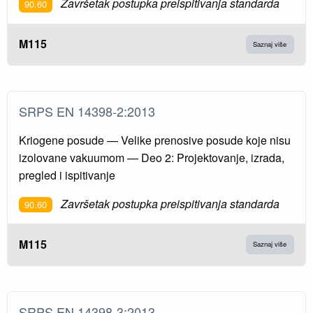
Završetak postupka preispitivanja standarda
90.60
M115
Saznaj više
SRPS EN 14398-2:2013
Kriogene posude — Velike prenosive posude koje nisu
izolovane vakuumom — Deo 2: Projektovanje, izrada,
pregled i ispitivanje
Završetak postupka preispitivanja standarda
90.60
M115
Saznaj više
SRPS EN 14398-3:2013