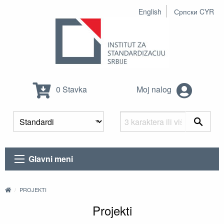
English
Српски CYR
0 Stavka
Moj nalog
Glavni meni
PROJEKTI
Projekti