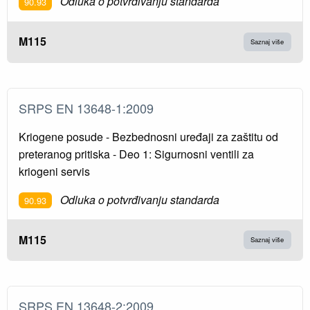
Odluka o potvrđivanju standarda
90.93
M115
Saznaj više
SRPS EN 13648-1:2009
Kriogene posude - Bezbednosni uređaji za zaštitu od
preteranog pritiska - Deo 1: Sigurnosni ventili za
kriogeni servis
Odluka o potvrđivanju standarda
90.93
M115
Saznaj više
SRPS EN 13648-2:2009