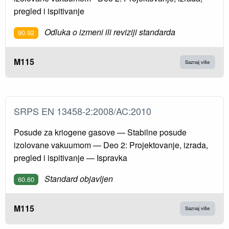
pregled i ispitivanje
Odluka o izmeni ili reviziji standarda
90.92
M115
Saznaj više
SRPS EN 13458-2:2008/AC:2010
Posude za kriogene gasove — Stabilne posude
izolovane vakuumom — Deo 2: Projektovanje, izrada,
pregled i ispitivanje — Ispravka
Standard objavljen
60.60
M115
Saznaj više