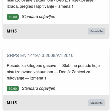
izrada, pregled i ispitivanje - Izmena 1
Standard objavljen
60.60
M115
Saznaj više
SRPS EN 14197-3:2008/A1:2010
Posude za kriogene gasove — Stabilne posude koje
nisu izolovane vakuumom — Deo 3: Zahtevi za
rukovanje — Izmena 1
Standard objavljen
60.60
M115
Saznaj više