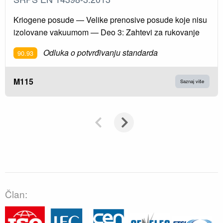
Kriogene posude — Velike prenosive posude koje nisu
izolovane vakuumom — Deo 3: Zahtevi za rukovanje
Odluka o potvrđivanju standarda
90.93
M115
Saznaj više
Član: