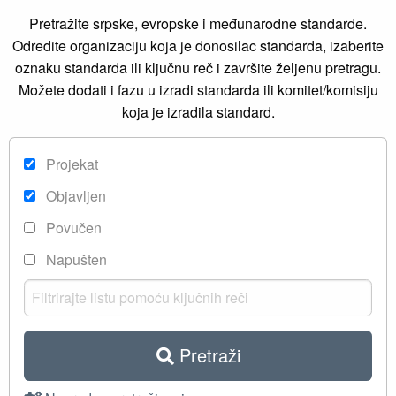
Pretražite srpske, evropske i međunarodne standarde.
Odredite organizaciju koja je donosilac standarda, izaberite
oznaku standarda ili ključnu reč i završite željenu pretragu.
Možete dodati i fazu u izradi standarda ili komitet/komisiju
koja je izradila standard.
Projekat
Objavljen
Povučen
Napušten
Pretraži