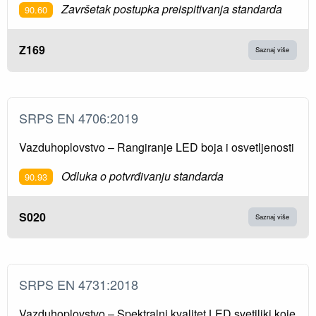
Završetak postupka preispitivanja standarda
90.60
Z169
Saznaj više
SRPS EN 4706:2019
Vazduhoplovstvo – Rangiranje LED boja i osvetljenosti
Odluka o potvrđivanju standarda
90.93
S020
Saznaj više
SRPS EN 4731:2018
Vazduhoplovstvo – Spektralni kvalitet LED svetiljki koje