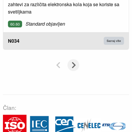
zahtevi za različita elektronska kola koja se koriste sa
svetiljkama
Standard objavljen
60.60
N034
Saznaj više
Član: