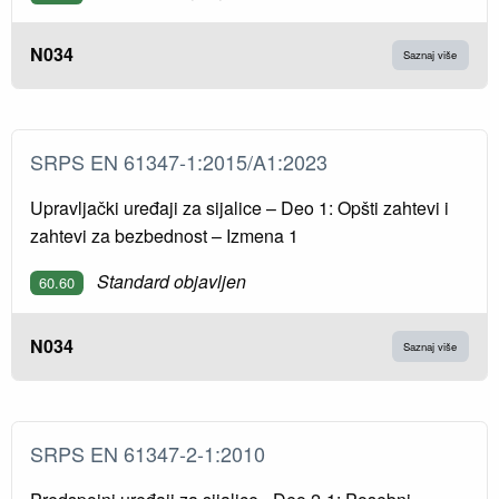
N034
Saznaj više
SRPS EN 61347-1:2015/A1:2023
Upravljački uređaji za sijalice – Deo 1: Opšti zahtevi i
zahtevi za bezbednost – Izmena 1
Standard objavljen
60.60
N034
Saznaj više
SRPS EN 61347-2-1:2010