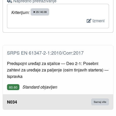
Napredno pretraživanje
Кriterijum:
29.140.99
Izmeni
SRPS EN 61347-2-1:2010/Corr:2017
Predspojni uređaji za sijalice — Deo 2-1: Posebni
zahtevi za uređaje za paljenje (osim tinjavih startera) —
Ispravka
Standard objavljen
60.60
N034
Saznaj više