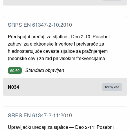
SRPS EN 61347-2-10:2010
Predspojni uređaji za sijalice - Deo 2-10: Posebni
zahtevi za elektronske invertore i pretvarače za
hladnostartujuće cevaste sijalice sa pražnjenjem
(neonske cevi) za rad pri visokim frekvencijama
Standard objavljen
60.60
N034
Saznaj više
SRPS EN 61347-2-11:2010
Upravljački uređaji za sijalice — Deo 2-11: Posebni