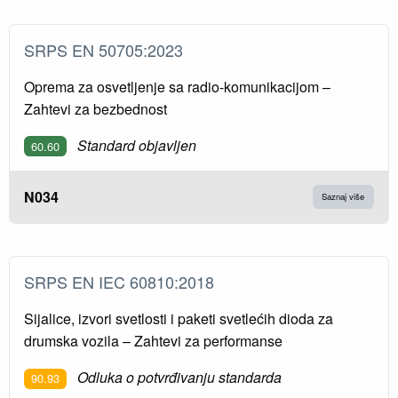
SRPS EN 50705:2023
Oprema za osvetljenje sa radio-komunikacijom –
Zahtevi za bezbednost
Standard objavljen
60.60
N034
Saznaj više
SRPS EN IEC 60810:2018
Sijalice, izvori svetlosti i paketi svetlećih dioda za
drumska vozila – Zahtevi za performanse
Odluka o potvrđivanju standarda
90.93