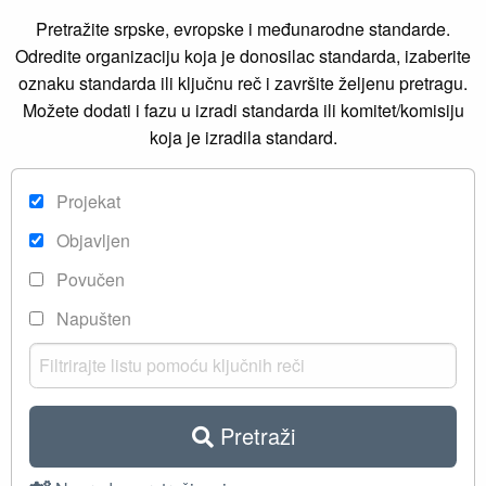
Pretražite srpske, evropske i međunarodne standarde.
Odredite organizaciju koja je donosilac standarda, izaberite
oznaku standarda ili ključnu reč i završite željenu pretragu.
Možete dodati i fazu u izradi standarda ili komitet/komisiju
koja je izradila standard.
Projekat
Objavljen
Povučen
Napušten
Pretraži