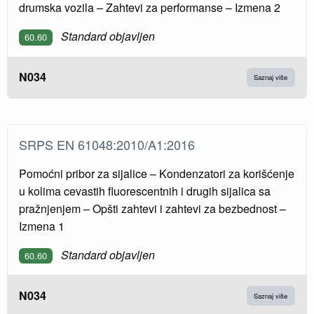
drumska vozila – Zahtevi za performanse – Izmena 2
Standard objavljen
60.60
N034
Saznaj više
SRPS EN 61048:2010/A1:2016
Pomoćni pribor za sijalice – Kondenzatori za korišćenje
u kolima cevastih fluorescentnih i drugih sijalica sa
pražnjenjem – Opšti zahtevi i zahtevi za bezbednost –
Izmena 1
Standard objavljen
60.60
N034
Saznaj više