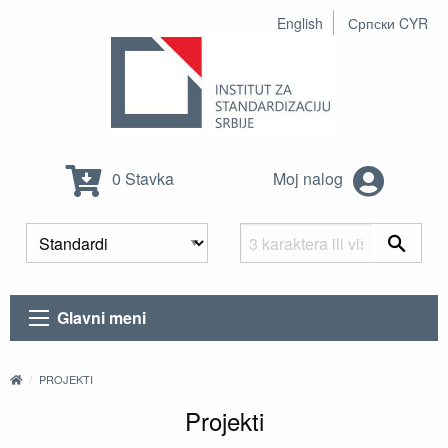
English
Српски CYR
0 Stavka
Moj nalog
Glavni meni
PROJEKTI
Projekti