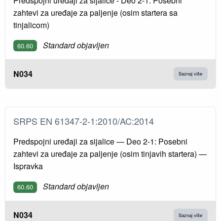
Predspojni uređaji za sijalice - Deo 2-1: Posebni
zahtevi za uređaje za paljenje (osim startera sa
tinjalicom)
Standard objavljen
60.60
N034
Saznaj više
SRPS EN 61347-2-1:2010/AC:2014
Predspojni uređaji za sijalice — Deo 2-1: Posebni
zahtevi za uređaje za paljenje (osim tinjavih startera) —
Ispravka
Standard objavljen
60.60
N034
Saznaj više