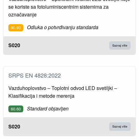
se koriste sa fotoluminiscentnim sistemima za
označavanje
Odluka o potvrđivanju standarda
90.93
S020
Saznaj više
SRPS EN 4828:2022
Vazduhoplovstvo – Toplotni odvod LED svetiljki –
Klasifikacija i metode merenja
Standard objavljen
60.60
S020
Saznaj više