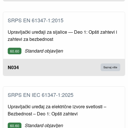
SRPS EN 61347-1:2015
Upravljački uređaji za sijalice — Deo 1: Opšti zahtevi i
zahtevi za bezbednost
Standard objavljen
60.60
N034
Saznaj više
SRPS EN IEC 61347-1:2025
Upravljački uređaj za električne izvore svetlosti –
Bezbednost – Deo 1: Opšti zahtevi
Standard objavljen
60.60