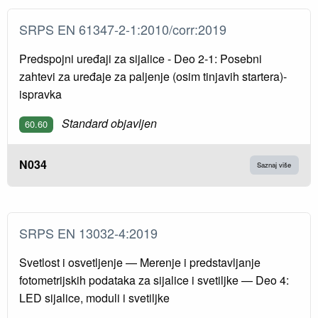
SRPS EN 61347-2-1:2010/corr:2019
Predspojni uređaji za sijalice - Deo 2-1: Posebni
zahtevi za uređaje za paljenje (osim tinjavih startera)-
ispravka
Standard objavljen
60.60
N034
Saznaj više
SRPS EN 13032-4:2019
Svetlost i osvetljenje — Merenje i predstavljanje
fotometrijskih podataka za sijalice i svetiljke — Deo 4:
LED sijalice, moduli i svetiljke