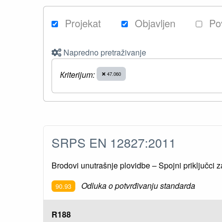
Projekat
Objavljen
Po
Napredno pretraživanje
Кriterijum:
47.060
SRPS EN 12827:2011
Brodovi unutrašnje plovidbe – Spojni priključci z
Odluka o potvrđivanju standarda
90.93
R188