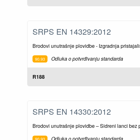
SRPS EN 14329:2012
Brodovi unutrašnje plovidbe - Izgradnja pristajali
Odluka o potvrđivanju standarda
90.93
R188
SRPS EN 14330:2012
Brodovi unutrašnje plovidbe – Sidreni lanci bez 
Odluka o potvrđivanju standarda
90.93