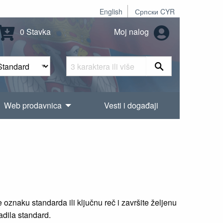
English
Српски CYR
0 Stavka
Moj nalog
Web prodavnica
Vesti i događaji
oznaku standarda ili ključnu reč i završite željenu
radila standard.