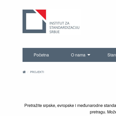
Početna
O nama
Stan
PROJEKTI
Pretražite srpske, evropske i međunarodne standard
pretragu. Možet