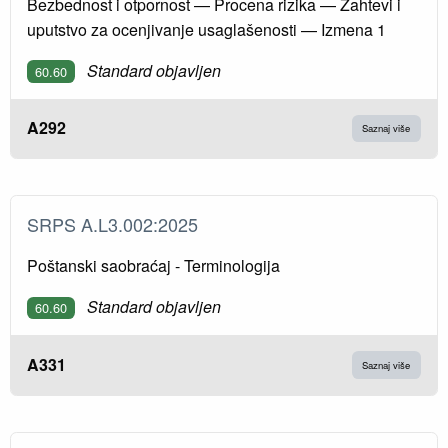
Bezbednost i otpornost — Procena rizika — Zahtevi i
uputstvo za ocenjivanje usaglašenosti — Izmena 1
Standard objavljen
60.60
A292
Saznaj više
SRPS A.L3.002:2025
Poštanski saobraćaj - Terminologija
Standard objavljen
60.60
A331
Saznaj više