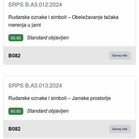
SRPS B.A3.012:2024
Rudarske oznake i simboli – Obeležavanje tačaka
merenja u jami
Standard objavljen
60.60
B082
Saznaj više
SRPS B.A3.013:2024
Rudarske oznake i simboli – Jamske prostorije
Standard objavljen
60.60
B082
Saznaj više