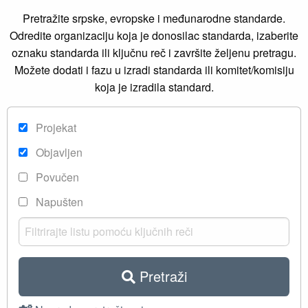
Pretražite srpske, evropske i međunarodne standarde.
Odredite organizaciju koja je donosilac standarda, izaberite
oznaku standarda ili ključnu reč i završite željenu pretragu.
Možete dodati i fazu u izradi standarda ili komitet/komisiju
koja je izradila standard.
Projekat
Objavljen
Povučen
Napušten
Pretraži