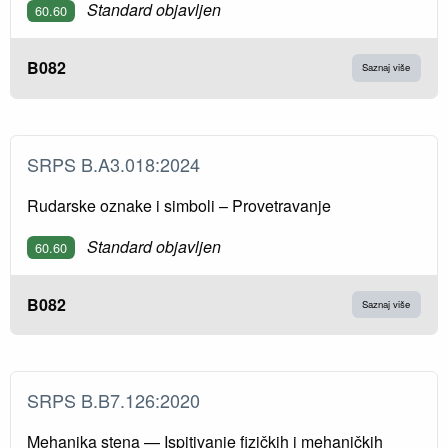
Standard objavljen
60.60
B082
Saznaj više
SRPS B.A3.018:2024
Rudarske oznake i simboli – Provetravanje
Standard objavljen
60.60
B082
Saznaj više
SRPS B.B7.126:2020
Mehanika stena — Ispitivanje fizičkih i mehaničkih