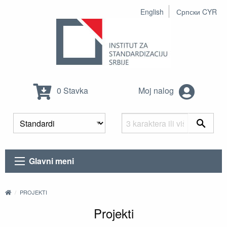
English
Српски CYR
0 Stavka
Moj nalog
Glavni meni
PROJEKTI
Projekti