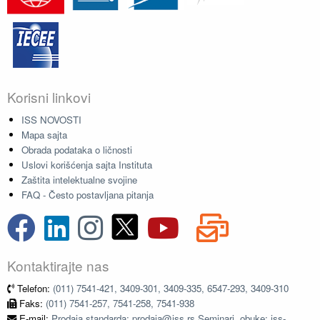
Korisni linkovi
ISS NOVOSTI
Mapa sajta
Obrada podataka o ličnosti
Uslovi korišćenja sajta Instituta
Zaštita intelektualne svojine
FAQ - Često postavljana pitanja
Kontaktirajte nas
Telefon:
(011) 7541-421, 3409-301, 3409-335, 6547-293, 3409-310
Faks:
(011) 7541-257, 7541-258, 7541-938
E-mail:
Prodaja standarda: prodaja@iss.rs Seminari, obuke: iss-