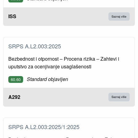
ISS
Saznaj više
SRPS A.L2.003:2025
Bezbednost i otpornost – Procena rizika – Zahtevi i
uputstvo za ocenjivanje usaglašenosti
Standard objavljen
60.60
A292
Saznaj više
SRPS A.L2.003:2025/1:2025