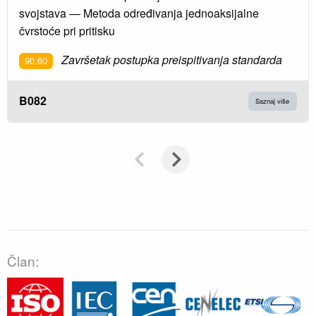
svojstava — Metoda određivanja jednoaksijalne
čvrstoće pri pritisku
Završetak postupka preispitivanja standarda
90.60
B082
Saznaj više
Član: