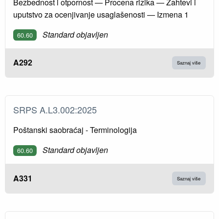
Bezbednost i otpornost — Procena rizika — Zahtevi i
uputstvo za ocenjivanje usaglašenosti — Izmena 1
Standard objavljen
60.60
A292
Saznaj više
SRPS A.L3.002:2025
Poštanski saobraćaj - Terminologija
Standard objavljen
60.60
A331
Saznaj više