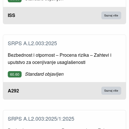
ISS
Saznaj više
SRPS A.L2.003:2025
Bezbednost i otpornost – Procena rizika – Zahtevi i
uputstvo za ocenjivanje usaglašenosti
Standard objavljen
60.60
A292
Saznaj više
SRPS A.L2.003:2025/1:2025