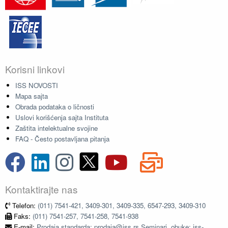
Korisni linkovi
ISS NOVOSTI
Mapa sajta
Obrada podataka o ličnosti
Uslovi korišćenja sajta Instituta
Zaštita intelektualne svojine
FAQ - Često postavljana pitanja
Kontaktirajte nas
Telefon:
(011) 7541-421, 3409-301, 3409-335, 6547-293, 3409-310
Faks:
(011) 7541-257, 7541-258, 7541-938
E-mail:
Prodaja standarda: prodaja@iss.rs Seminari, obuke: iss-