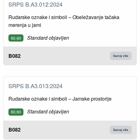
SRPS B.A3.012:2024
Rudarske oznake i simboli – Obeležavanje tačaka
merenja u jami
Standard objavljen
60.60
B082
Saznaj više
SRPS B.A3.013:2024
Rudarske oznake i simboli – Jamske prostorije
Standard objavljen
60.60
B082
Saznaj više