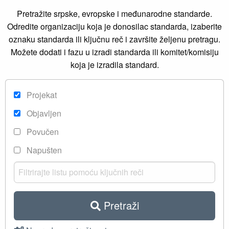
Pretražite srpske, evropske i međunarodne standarde.
Odredite organizaciju koja je donosilac standarda, izaberite
oznaku standarda ili ključnu reč i završite željenu pretragu.
Možete dodati i fazu u izradi standarda ili komitet/komisiju
koja je izradila standard.
Projekat
Objavljen
Povučen
Napušten
Pretraži