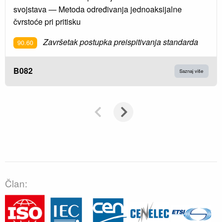
svojstava — Metoda određivanja jednoaksijalne
čvrstoće pri pritisku
Završetak postupka preispitivanja standarda
90.60
B082
Saznaj više
Član: