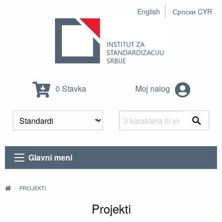
English
Српски CYR
0 Stavka
Moj nalog
Glavni meni
PROJEKTI
Projekti