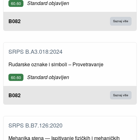
Standard objavljen
60.60
B082
Saznaj više
SRPS B.A3.018:2024
Rudarske oznake i simboli – Provetravanje
Standard objavljen
60.60
B082
Saznaj više
SRPS B.B7.126:2020
Mehanika stena — Ispitivanje fizičkih i mehaničkih